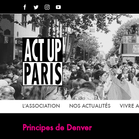
Passer
Facebook
Twitter
Instagram
YouTube
au
contenu
L’ASSOCIATION
NOS ACTUALITÉS
VIVRE A
Principes de Denver