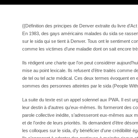
{{Définition des principes de Denver extraite du livre d’Ac
En 1983, des gays américains malades du sida se rassemb
sur le sida qui se tient à Denver. Tous ont le sentiment c
comme les victimes d’une maladie dont on sait encore tr
Ils rédigent une charte que l’on peut considérer aujourd’
mise au point lexicale. Ils refusent d’être traités comme d
de tel ou tel acte médical. Ces deux termes évoquent en e
sommes des personnes atteintes par le sida (People With 
La suite du texte est un appel solennel aux PWA. Il est urg
leur destin à d’autres qu’eux-mêmes. Ils formeront des com
parole collective inédite, s’adresseront eux-mêmes aux m
et de l’ordre de leurs priorités. Ils demandent d’être déso
les colloques sur le sida, d’y bénéficier d’une crédibilité é