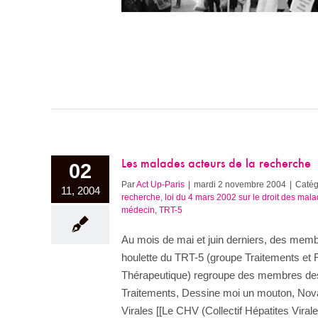
Les malades acteurs de la recherche
02
Par
Act Up-Paris
|
mardi 2 novembre 2004
|
Catég
11, 2004
recherche
,
loi du 4 mars 2002 sur le droit des mal
médecin
,
TRT-5
Au mois de mai et juin derniers, des membr
houlette du TRT-5 (groupe Traitements et 
Thérapeutique) regroupe des membres des a
Traitements, Dessine moi un mouton, Nova D
Virales [[Le CHV (Collectif Hépatites Vir