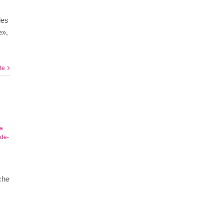
des
e»,
ite
la
ade-
che