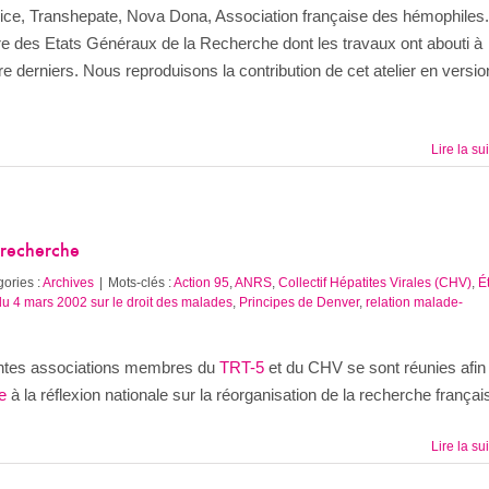
vice, Transhepate, Nova Dona, Association française des hémophiles.]
adre des Etats Généraux de la Recherche dont les travaux ont abouti à
e derniers. Nous reproduisons la contribution de cet atelier en versio
Lire la su
a recherche
ories :
Archives
|
Mots-clés :
Action 95
,
ANRS
,
Collectif Hépatites Virales (CHV)
,
É
 du 4 mars 2002 sur le droit des malades
,
Principes de Denver
,
relation malade-
érentes associations membres du
TRT-5
et du CHV se sont réunies afin
e
à la réflexion nationale sur la réorganisation de la recherche françai
Lire la su