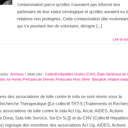
contamination parce qu'elles n'auraient pas informé leur
partenaire de leur statut sérologique et qu'elles auraient eu 
relations non protégées. Cette contamination dite «volontair
qui n'a pourtant rien de volontaire, désigne [...]
Lire la su
ories :
Archives
|
Mots-clés :
Collectif Hépatites Virales (CHV)
,
États Généraux de 
ades
,
loi Huriet
,
Principes de Denver
,
Protocoles Hors Série : Bangkok
,
relation mal
es des associations de lutte contre le sida se sont réunis sous la
Recherche Thérapeutique [[Le collectif TRT-5 (Traitements et Recher
ssociations de lutte contre le sida Act Up, Arcat, AIDES, Actions
ona, Sida Info Service, Sol En Si.]]) et du CHV (Collectif Hépatites
ales) regroupe des membres des associations Act Up, AIDES, Actions