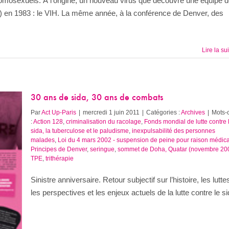
mosexuels. À l’origine, un nouveau virus que découvre une équipe 
) en 1983 : le VIH. La même année, à la conférence de Denver, des
Lire la su
30 ans de sida, 30 ans de combats
Par
Act Up-Paris
|
mercredi 1 juin 2011
|
Catégories :
Archives
|
Mots-
:
Action 128
,
criminalisation du racolage
,
Fonds mondial de lutte contre 
sida, la tuberculose et le paludisme
,
inexpulsabilité des personnes
malades
,
Loi du 4 mars 2002 - suspension de peine pour raison médic
Principes de Denver
,
seringue
,
sommet de Doha, Quatar (novembre 20
TPE
,
trithérapie
Sinistre anniversaire. Retour subjectif sur l’histoire, les lutte
les perspectives et les enjeux actuels de la lutte contre le si