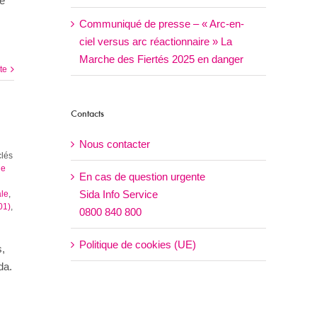
de
Communiqué de presse – « Arc-en-
ciel versus arc réactionnaire » La
Marche des Fiertés 2025 en danger
ite
Contacts
Nous contacter
clés
le
En cas de question urgente
Sida Info Service
ale
,
01)
,
0800 840 800
Politique de cookies (UE)
s,
da.