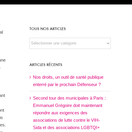
}
TOUS NOS ARTICLES
al
TOUS
NOS
ARTICLES
une
ARTICLES RÉCENTS
n
Nos droits, un outil de santé publique
enterré par le prochain Défenseur ?
ant
Second tour des municipales à Paris :
Emmanuel Grégoire doit maintenant
ont
répondre aux exigences des
us
associations de lutte contre le VIH-
ces.
Sida et des associations LGBTQI+