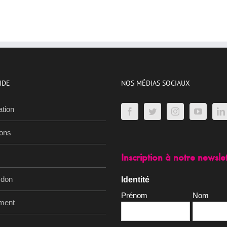
IDE
NOS MÉDIAS SOCIAUX
ation
ions
Inscription à notre newsle
 don
Identité
Prénom
Nom
ment