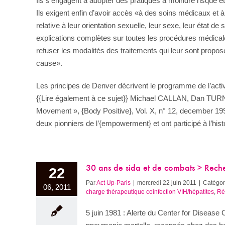
Ils s’engagent à adopter des pratiques à moindre risque et
Ils exigent enfin d’avoir accès «à des soins médicaux et à
relative à leur orientation sexuelle, leur sexe, leur état d
explications complètes sur toutes les procédures médicale
refuser les modalités des traitements qui leur sont propo
cause».
Les principes de Denver décrivent le programme de l’acti
{{Lire également à ce sujet}} Michael CALLAN, Dan TUR
Movement », {Body Positive}, Vol. X, n° 12, december 199
deux pionniers de l’{empowerment} et ont participé à l’h
30 ans de sida et de combats > Recherc
22
Par
Act Up-Paris
|
mercredi 22 juin 2011
|
Catégor
06, 2011
charge thérapeutique coinfection VIH/hépatites
,
Ré
5 juin 1981 : Alerte du Center for Disease 