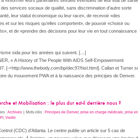
 à «informer leurs partenaires sexuels éventuels de leur état de sant
 des services sociaux de qualité, sans discrimination d’autre sorte
e santé, leur statut économique ou leur race», de recevoir «des
s et sur les risques qu’elles comportent», de pouvoir «choisir ou
sés», et de «prendre des décisions pour leur vie en tout connaissance
visme sida pour les années qui suivent. […]
NER, « A History of The People With AIDS Self-Empowerment
7. [->http://www.thebody.com/bp/dec97/hist.html]. Callan et Turner s
istoire du mouvement PWA et à la naissance des principes de Denver.
he et Mobilisation : le plus dur est-il derrière nous ?
ies :
Archives
|
Mots-clés :
Principes de Denver
,
prise en charge médicale
,
prise e
PI
,
Vieillir
Control (CDC) d’Atlanta. Le centre publie un article sur 5 cas de