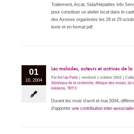
Traitement, Arcat, Sida/Hépatites Info Ser
pour constituer un atelier local dans le c
des Assises organisées les 28 et 29 octobr
texte et en format pdf.
Les malades, acteurs et actrices de l
01
Par
Act Up-Paris
|
vendredi 1 octobre 2004
|
Catég
10, 2004
Généraux de la recherche
,
éthique des essais
,
loi
médecin
,
TRT-5
Durant les mois d'avril et mai 2004, diff
d'apporter
une contribution inter-associativ