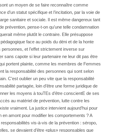
on sont un moyen de se faire reconnaître comme
’un statut spécifique et l’incitation, par la voie de
harge sanitaire et sociale. Il est même dangereux tant
e de prévention, pense-t-on qu’une telle condamnation
liquerait même plutôt le contraire. Elle présuppose
 pédagogique face au poids du déni et de la honte
s personnes, et l’effet strictement inverse sur
ser sans capote si leur partenaire ne leur dit pas être
nnes qui portent plainte, comme les membres de Femmes
ent la responsabilité des personnes qui sont selon
rain. C’est oublier un peu vite que la responsabilité
abilité partagée, loin d’être une forme juridique de
e donner les moyens à touTEs d’être conscientE de ses
cès au matériel de prévention, lutte contre les
iste vraiment. La justice intervient aujourd’hui pour
fin en amont pour modifier les comportements ? A
 responsabilités vis-à-vis de la prévention : séropo,
elles, se devaient d’être «plus» responsables que