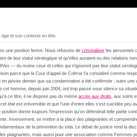
 âge et son contexte en tête.
ons une position ferme. Nous refusons de
criminaliser
les personnes q
ire de leur statut sérologique et qu’elles auraient eu des relations no
sitifVes — du moins ceux et celles qui n’ignorent pas leur statut sér
 prison parce que la Cour d’appel de Colmar l’a considéré comme resp
est en janvier dernier que sa condamnation a été confirmée : outre une
cet homme, depuis juin 2004, ont trop passé sous silence sa situation
qu’à ce titre, il ne dispose pas du même
accès aux droits
, aux soins 
 cet état est irréversible et que l’une d’entre elles s’est suicidée peu 
osition donne toujours l’impression qu’on défendrait telle partie contr
inte. Inversement, se mettre à la place des plaignantes et comprendre 
ondamentaux de la prévention du sida. Le débat de justice rend la dis
ur les plaignantes, mais aussi pour une association comme Femmes pos