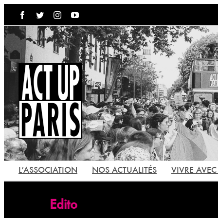
Passer
Facebook
Twitter
Instagram
YouTube
au
contenu
L’ASSOCIATION
NOS ACTUALITÉS
VIVRE AVEC 
Edito