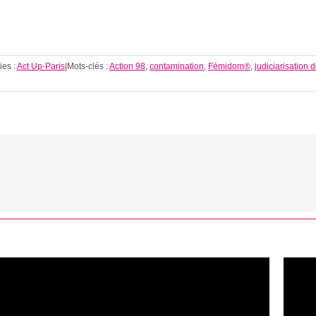
ies :
Act Up-Paris
|
Mots-clés :
Action 98
,
contamination
,
Fémidom®
,
judiciarisation 