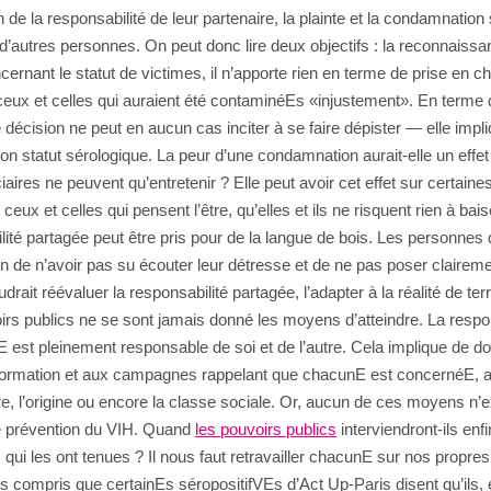
 de la responsabilité de leur partenaire, la plainte et la condamnati
tres personnes. On peut donc lire deux objectifs : la reconnaissance d
cernant le statut de victimes, il n’apporte rien en terme de prise en c
 de ceux et celles qui auraient été contaminéEs «injustement». En term
tte décision ne peut en aucun cas inciter à se faire dépister — elle imp
n statut sérologique. La peur d’une condamnation aurait-elle un effet
iaires ne peuvent qu’entretenir ? Elle peut avoir cet effet sur certaine
ceux et celles qui pensent l’être, qu’elles et ils ne risquent rien à bai
abilité partagée peut être pris pour de la langue de bois. Les perso
ion de n’avoir pas su écouter leur détresse et de ne pas poser clairem
drait réévaluer la responsabilité partagée, l’adapter à la réalité de ter
rs publics ne se sont jamais donné les moyens d’atteindre. La respons
cunE est pleinement responsable de soi et de l’autre. Cela implique d
’information et aux campagnes rappelant que chacunE est concernéE, ac
e, l’origine ou encore la classe sociale. Or, aucun de ces moyens n’ex
e prévention du VIH. Quand
les pouvoirs publics
interviendront-ils en
 qui les ont tenues ? Il nous faut retravailler chacunE sur nos propres
s compris que certainEs séropositifVEs d’Act Up-Paris disent qu’ils, 