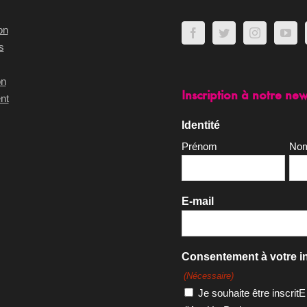
on
s
on
Inscription à notre new
nt
Identité
Prénom
No
E-mail
Consentement à votre in
(Nécessaire)
Je souhaite être inscritE
d'Act Up-Paris