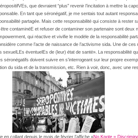
éropositifVEs, que devraient “plus” revenir l’incitation à mettre la ca
nsable. En tant que séronégatif, je me sentais tout autant responsab
ponsabilité partagée. Mais cette responsabilité qui consiste à rester
r être contaminéE et refuser de contaminer son partenaire sont deux n
t d’empowerment, qui réactive et vivifie le modèle de la responsabilité 
considère comme l’acte de naissance de l’activisme sida. Une de ces 
 sexuelLEs éventuelEs de (leur) état de santé». La responsabilité qui e
 séronégatifs doivent suivre en s’interrogeant sur leur propre exemplar
ion du sida et de la transmission, etc. Rien à voir, donc, avec une re
en collant depuis le mois de février l’affiche «
No Kpote = Discrimina