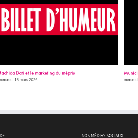
Municipales à Paris : nos vies ne sont pas un angle mort
Objecti
mercredi 11 mars 2026
sans dr
mardi 3 
IDE
NOS MÉDIAS SOCIAUX