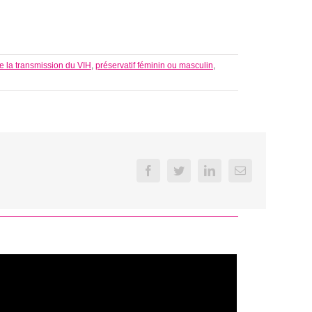
de la transmission du VIH
,
préservatif féminin ou masculin
,
Facebook
Twitter
LinkedIn
Email