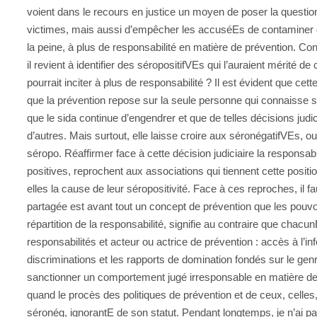
voient dans le recours en justice un moyen de poser la question
victimes, mais aussi d’empêcher les accuséEs de contaminer d’au
la peine, à plus de responsabilité en matière de prévention. Con
il revient à identifier des séropositifVEs qui l’auraient mérité
pourrait inciter à plus de responsabilité ? Il est évident que ce
que la prévention repose sur la seule personne qui connaisse so
que le sida continue d’engendrer et que de telles décisions judic
d’autres. Mais surtout, elle laisse croire aux séronégatifVEs, ou 
séropo. Réaffirmer face à cette décision judiciaire la respons
positives, reprochent aux associations qui tiennent cette posit
elles la cause de leur séropositivité. Face à ces reproches, il fau
partagée est avant tout un concept de prévention que les pouvoi
répartition de la responsabilité, signifie au contraire que cha
responsabilités et acteur ou actrice de prévention : accès à l
discriminations et les rapports de domination fondés sur le genr
sanctionner un comportement jugé irresponsable en matière d
quand le procès des politiques de prévention et de ceux, celles,
séronég, ignorantE de son statut. Pendant longtemps, je n’ai pa