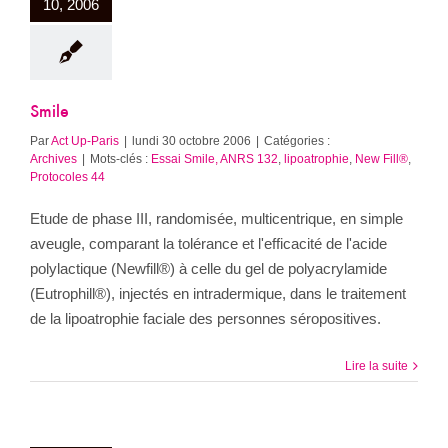
10, 2006
Smile
Par
Act Up-Paris
|
lundi 30 octobre 2006
|
Catégories :
Archives
|
Mots-clés :
Essai Smile, ANRS 132
,
lipoatrophie
,
New Fill®
,
Protocoles 44
Etude de phase III, randomisée, multicentrique, en simple
aveugle, comparant la tolérance et l'efficacité de l'acide
polylactique (Newfill®) à celle du gel de polyacrylamide
(Eutrophill®), injectés en intradermique, dans le traitement
de la lipoatrophie faciale des personnes séropositives.
Lire la suite