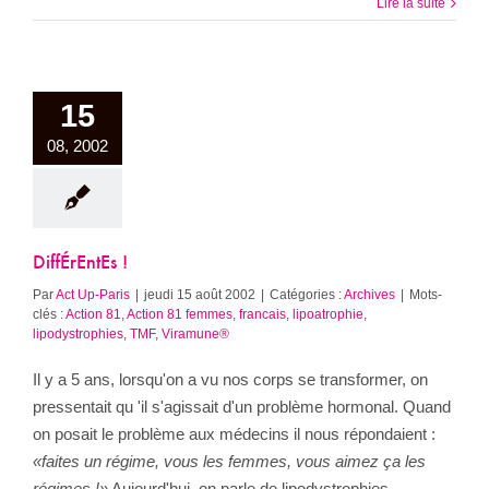
Lire la suite
15
08, 2002
DiffÉrEntEs !
Par
Act Up-Paris
|
jeudi 15 août 2002
|
Catégories :
Archives
|
Mots-
clés :
Action 81
,
Action 81 femmes
,
francais
,
lipoatrophie
,
lipodystrophies
,
TMF
,
Viramune®
Il y a 5 ans, lorsqu'on a vu nos corps se transformer, on
pressentait qu 'il s'agissait d'un problème hormonal. Quand
on posait le problème aux médecins il nous répondaient :
«faites un régime, vous les femmes, vous aimez ça les
régimes !»
Aujourd'hui, on parle de lipodystrophies.