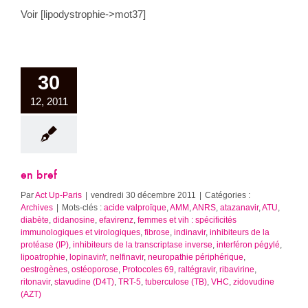
Voir [lipodystrophie->mot37]
30
12, 2011
en bref
Par
Act Up-Paris
|
vendredi 30 décembre 2011
|
Catégories :
Archives
|
Mots-clés :
acide valproïque
,
AMM
,
ANRS
,
atazanavir
,
ATU
,
diabète
,
didanosine
,
efavirenz
,
femmes et vih : spécificités
immunologiques et virologiques
,
fibrose
,
indinavir
,
inhibiteurs de la
protéase (IP)
,
inhibiteurs de la transcriptase inverse
,
interféron pégylé
,
lipoatrophie
,
lopinavir/r
,
nelfinavir
,
neuropathie périphérique
,
oestrogènes
,
ostéoporose
,
Protocoles 69
,
raltégravir
,
ribavirine
,
ritonavir
,
stavudine (D4T)
,
TRT-5
,
tuberculose (TB)
,
VHC
,
zidovudine
(AZT)