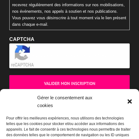
recevrez régulièrement des informations sur nos mobilisations,
nos événements, nos appels à soutien et nos publications.
Vous pouvez vous désinscrire à tout moment via le lien présent
dans chaque e-mail.
CAPTCHA
Cliquez pour accepter la validation reCaptcha.
Gérer le consentement aux
cookies
BOUTIQUE
Pour offrir les meilleures expériences, nous utilisons des technologies
telles que les cookies pour stocker et/ou accéder aux informations des
appareils. Le fait de consentir à ces technologies nous permettra de traiter
des données telles que le comportement de navigation ou les ID uniques