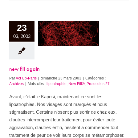
23
03, 2003
w fill again
Archives
new fill again
Par
Act Up-Paris
|
dimanche 23 mars 2003
|
Catégories :
Archives
|
Mots-clés :
lipoatrophie
,
New Fill®
,
Protocoles 27
Avant, c'était le Kaposi, maintenant ce sont les
lipoatrophies. Nos visages sont marqués et nous
stigmatisent. Certains n'osent plus sortir de chez eux,
d'autres interrompent leur traitement pour éviter toute
aggravation, d'autres enfin, hésitent à commencer tout
traitement de peur de voir leurs corps se métamorphoser.