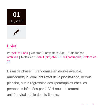
01
11, 2002
Lipiot
Par
Act Up-Paris
|
vendredi 1 novembre 2002
|
Catégories :
Archives
|
Mots-clés :
Essai Lipiot, ANRS 113
,
lipoatrophie
,
Protocoles
26
Essai de phase III, randomisé en double aveugle,
multicentrique, évaluant l'effet de la pioglitazone, versus
placebo, sur la régression des lipoatrophies chez les
personnes infectées par le VIH sous traitement
antirétroviral stable depuis 6 mois.