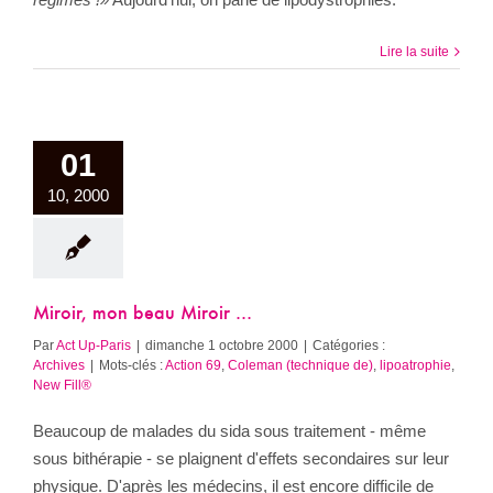
Lire la suite
01
10, 2000
Miroir, mon beau Miroir …
Par
Act Up-Paris
|
dimanche 1 octobre 2000
|
Catégories :
Archives
|
Mots-clés :
Action 69
,
Coleman (technique de)
,
lipoatrophie
,
New Fill®
Beaucoup de malades du sida sous traitement - même
sous bithérapie - se plaignent d'effets secondaires sur leur
physique. D'après les médecins, il est encore difficile de