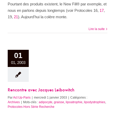
Pourtant des produits existent, le New Fill® par exemple, et
nous en parlons depuis longtemps (voir Protocoles 16,
17
,
19,
21
). Aujourd'hui la colère monte.
Lire la suite
01
01, 2003
Rencontre avec Jacques Leibowitch
Par
Act Up-Paris
|
mercredi 1 janvier 2003
|
Catégories :
Archives
|
Mots-clés :
adipocyte
,
graisse
,
lipoatrophie
,
lipodystrophies
,
Protocoles Hors Série Recherche