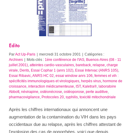
Edito
Archives
Edito
Par
Act Up-Paris
|
mercredi 31 octobre 2001
|
Catégories :
Archives
|
Mots-clés :
1ère conférence de l'IAS, Buenos-Aires (08 - 11
juillet 2001)
,
atteintes cardio-vasculaires
,
bareback, relapse
,
charge
virale
,
Dents
,
Essai Cophar 1 (anrs 102)
,
Essai Intervac (ANRS 105)
,
Essai Ribavic, ANRS HC 02
,
essai window anrs 106
,
femmes et vih :
spécificités immunologiques et virologiques
,
herpès virus
,
hormone de
croissance
,
interaction médicamenteuse
,
IST
,
Kaletra®
,
laboratoire
Abbott
,
névirapine
,
ostéonécrose
,
ostéoporose
,
perte auditive
,
pharmacovigilance
,
Protocoles 20
,
syphilis
,
toxicité mitochondriale
Après les chiffres internationaux qui annoncent une
augmentation de la contamination du VIH dans les pays
occidentaux due au relapse, après les chiffres attestant de
l'explosion des cas de gonorrhées, voici que depuis