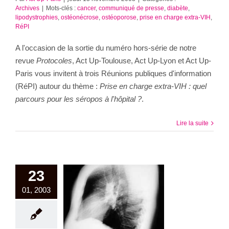
Archives
|
Mots-clés :
cancer
,
communiqué de presse
,
diabète
,
lipodystrophies
,
ostéonécrose
,
ostéoporose
,
prise en charge extra-VIH
,
RéPI
A l'occasion de la sortie du numéro hors-série de notre
revue
Protocoles
, Act Up-Toulouse, Act Up-Lyon et Act Up-
Paris vous invitent à trois Réunions publiques d'information
(RéPI) autour du thème :
Prise en charge extra-VIH : quel
parcours pour les séropos à l'hôpital ?
.
Lire la suite
23
01, 2003
 secours :
odensitométrie
emboursée