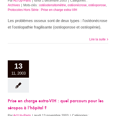
Par
Act Up-Paris
|
lundi 1 décembre 2003
|
Catégories :
Archives
|
Mots-clés :
ostéodensitométrie
,
ostéonécrose
,
ostéoporose
,
Protocoles Hors Série : Prise en charge extra-VIH
Les problèmes osseux sont de deux types : l'ostéonécrose
et l'ostéopathie fragilisante (ostéoporose et ostéopénie).
Lire la suite
13
11, 2003
Prise en charge extra-VIH : quel parcours pour les
séropos à l’hôpital ?
Par
Act Up-Paris
|
jeudi 13 novembre 2003
|
Catégories :