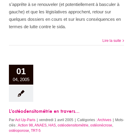
s’apprête à se renouveler (et potentiellement à basculer à
gauche) et que les législatives approchent, retour sur
quelques dossiers en cours et sur leurs conséquences en
termes de lutte contre le sida.
Lire la suite
01
04, 2005
L’ostéodensitométrie en travers…
Par
Act Up-Paris
|
vendredi 1 avril 2005
|
Catégories :
Archives
|
Mots-
clés :
Action 98
,
ANAES
,
HAS
,
ostéodensitométrie
,
ostéonécrose
,
ostéoporose
,
TRT-5