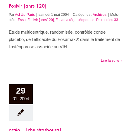
Fosivir [anrs 120]
Par
Act Up-Paris
|
samedi 1 mai 2004
|
Catégories :
Archives
|
Mots-
clés :
Essai Fosivir [anrs120]
,
Fosamax®
,
ostéoporose
,
Protocoles 33
Etude multicentrique, randomisée, contrôlée contre
placebo, de l'efficacité du Fosamax® dans le traitement de
l'ostéoporose associée au VIH.
Lire la suite
29
01, 2004
ostéo… [chu strasbourg]