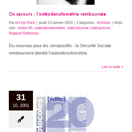
Archives
Os secours : l’ostéodensitométrie remboursée
Par
Act Up-Paris
|
jeudi 23 janvier 2003
|
Catégories :
Archives
|
Mots-
clés :
Action 85
,
ostéodensitométrie
,
ostéonécrose
,
ostéoporose
,
Rapport Delfraissy
Du nouveau pour les séropositifs : la Sécurité Sociale
remboursera bientôt l'ostéodensitométrie.
Lire la suite
31
10, 2001