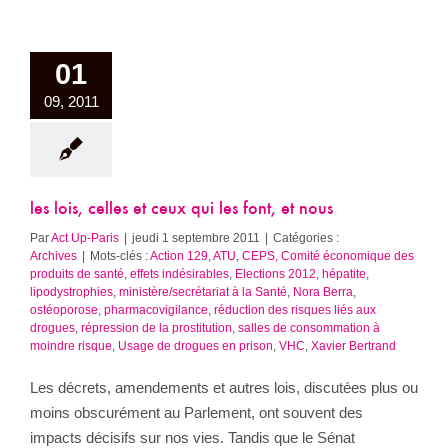
01
09, 2011
les lois, celles et ceux qui les font, et nous
Par
Act Up-Paris
|
jeudi 1 septembre 2011
|
Catégories :
Archives
|
Mots-clés :
Action 129
,
ATU
,
CEPS, Comité économique des
produits de santé
,
effets indésirables
,
Elections 2012
,
hépatite
,
lipodystrophies
,
ministère/secrétariat à la Santé
,
Nora Berra
,
ostéoporose
,
pharmacovigilance
,
réduction des risques liés aux
drogues
,
répression de la prostitution
,
salles de consommation à
moindre risque
,
Usage de drogues en prison
,
VHC
,
Xavier Bertrand
Les décrets, amendements et autres lois, discutées plus ou
moins obscurément au Parlement, ont souvent des
impacts décisifs sur nos vies. Tandis que le Sénat