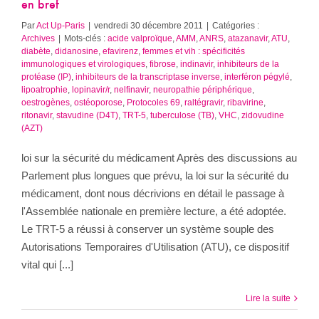
en bref
Par
Act Up-Paris
|
vendredi 30 décembre 2011
|
Catégories :
Archives
|
Mots-clés :
acide valproïque
,
AMM
,
ANRS
,
atazanavir
,
ATU
,
diabète
,
didanosine
,
efavirenz
,
femmes et vih : spécificités
immunologiques et virologiques
,
fibrose
,
indinavir
,
inhibiteurs de la
protéase (IP)
,
inhibiteurs de la transcriptase inverse
,
interféron pégylé
,
lipoatrophie
,
lopinavir/r
,
nelfinavir
,
neuropathie périphérique
,
oestrogènes
,
ostéoporose
,
Protocoles 69
,
raltégravir
,
ribavirine
,
ritonavir
,
stavudine (D4T)
,
TRT-5
,
tuberculose (TB)
,
VHC
,
zidovudine
(AZT)
loi sur la sécurité du médicament Après des discussions au
Parlement plus longues que prévu, la loi sur la sécurité du
médicament, dont nous décrivions en détail le passage à
l'Assemblée nationale en première lecture, a été adoptée.
Le TRT-5 a réussi à conserver un système souple des
Autorisations Temporaires d'Utilisation (ATU), ce dispositif
vital qui [...]
Lire la suite