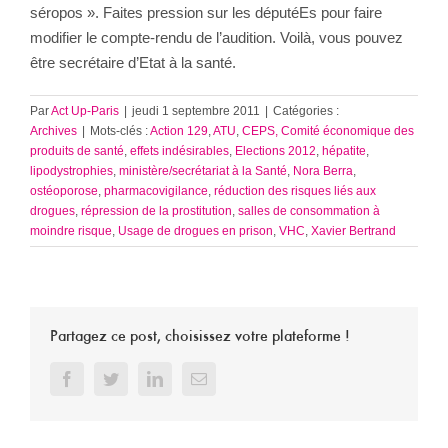
séropos ». Faites pression sur les députéEs pour faire
modifier le compte-rendu de l’audition. Voilà, vous pouvez
être secrétaire d’Etat à la santé.
Par
Act Up-Paris
|
jeudi 1 septembre 2011
|
Catégories :
Archives
|
Mots-clés :
Action 129
,
ATU
,
CEPS, Comité économique des
produits de santé
,
effets indésirables
,
Elections 2012
,
hépatite
,
lipodystrophies
,
ministère/secrétariat à la Santé
,
Nora Berra
,
ostéoporose
,
pharmacovigilance
,
réduction des risques liés aux
drogues
,
répression de la prostitution
,
salles de consommation à
moindre risque
,
Usage de drogues en prison
,
VHC
,
Xavier Bertrand
Partagez ce post, choisissez votre plateforme !
Facebook
Twitter
LinkedIn
Email