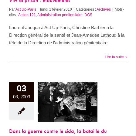
VIH et prison : mouvements
Par
Act Up-Paris
|
lundi 1 février 2010
|
Catégories :
Archives
|
Mots-
clés :
Action 121
,
Administration pénitentiaire
,
DGS
Laurent Jacqua à Act Up-Paris, Christine Barbier à la
Direction général de la santé et Jean-Amédée Lathoud à la
tête de la Direction de l'administration pénitentiaire.
Lire la suite
03
guerre contre le
03, 2003
 la bataille du
 doit se gagner
en 2003
Archives
Dans la guerre contre le sida, la bataille du