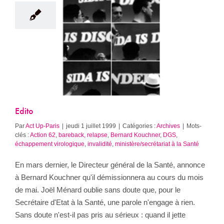
Edito
Archives
Edito
Par
Act Up-Paris
|
jeudi 1 juillet 1999
|
Catégories :
Archives
|
Mots-
clés :
Action 62
,
bareback, relapse
,
Bernard Kouchner
,
DGS
,
échappement virologique
,
invalidité
,
ministère/secrétariat à la Santé
En mars dernier, le Directeur général de la Santé, annonce
à Bernard Kouchner qu'il démissionnera au cours du mois
de mai. Joël Ménard oublie sans doute que, pour le
Secrétaire d'Etat à la Santé, une parole n'engage à rien.
Sans doute n'est-il pas pris au sérieux : quand il jette