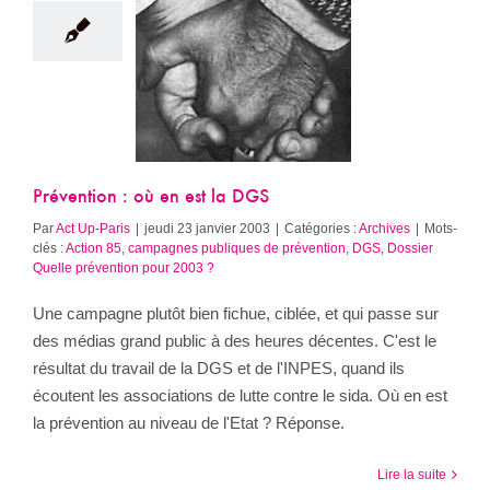
on : où en est la
DGS
Archives
Prévention : où en est la DGS
Par
Act Up-Paris
|
jeudi 23 janvier 2003
|
Catégories :
Archives
|
Mots-
clés :
Action 85
,
campagnes publiques de prévention
,
DGS
,
Dossier
Quelle prévention pour 2003 ?
Une campagne plutôt bien fichue, ciblée, et qui passe sur
des médias grand public à des heures décentes. C'est le
résultat du travail de la DGS et de l'INPES, quand ils
écoutent les associations de lutte contre le sida. Où en est
la prévention au niveau de l'Etat ? Réponse.
Lire la suite