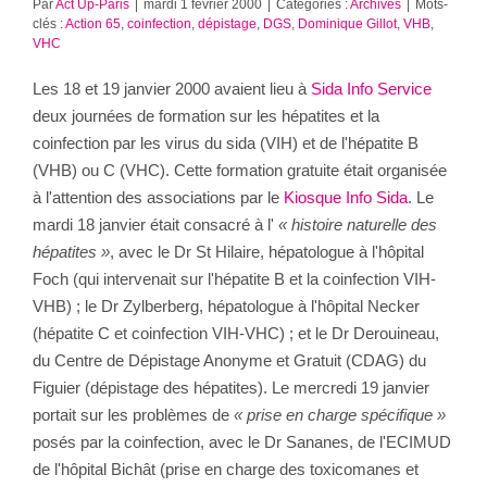
Par
Act Up-Paris
|
mardi 1 février 2000
|
Catégories :
Archives
|
Mots-
clés :
Action 65
,
coinfection
,
dépistage
,
DGS
,
Dominique Gillot
,
VHB
,
VHC
Les 18 et 19 janvier 2000 avaient lieu à
Sida Info Service
deux journées de formation sur les hépatites et la
coinfection par les virus du sida (VIH) et de l'hépatite B
(VHB) ou C (VHC). Cette formation gratuite était organisée
à l'attention des associations par le
Kiosque Info Sida
. Le
mardi 18 janvier était consacré à l'
« histoire naturelle des
hépatites »
, avec le Dr St Hilaire, hépatologue à l'hôpital
Foch (qui intervenait sur l'hépatite B et la coinfection VIH-
VHB) ; le Dr Zylberberg, hépatologue à l'hôpital Necker
(hépatite C et coinfection VIH-VHC) ; et le Dr Derouineau,
du Centre de Dépistage Anonyme et Gratuit (CDAG) du
Figuier (dépistage des hépatites). Le mercredi 19 janvier
portait sur les problèmes de
« prise en charge spécifique »
posés par la coinfection, avec le Dr Sananes, de l'ECIMUD
de l'hôpital Bichât (prise en charge des toxicomanes et