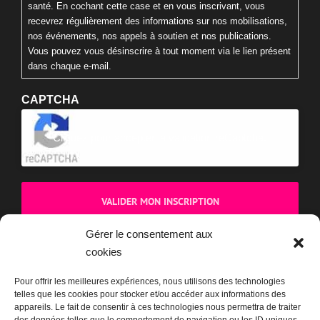
santé. En cochant cette case et en vous inscrivant, vous
recevrez régulièrement des informations sur nos mobilisations,
nos événements, nos appels à soutien et nos publications.
Vous pouvez vous désinscrire à tout moment via le lien présent
dans chaque e-mail.
CAPTCHA
Cliquez pour accepter la validation reCaptcha.
Gérer le consentement aux
cookies
BOUTIQUE
Pour offrir les meilleures expériences, nous utilisons des technologies
telles que les cookies pour stocker et/ou accéder aux informations des
appareils. Le fait de consentir à ces technologies nous permettra de traiter