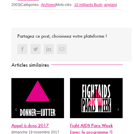
2003
|
Catégories :
Archives
|
Mots-clés :
10 milliards Bush
,
anglais
|
Partagez ce post, choisissez votre plateforme !
Facebook
Twitter
LinkedIn
Email
Articles similaires
Appel à dons 2017
Fight AIDS Paris Week
Si
dimanche 19 novembre 2017
(avec le programme !)
gué