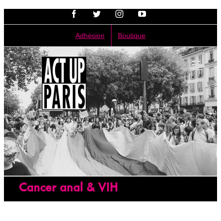
Passer
Facebook
Twitter
Instagram
YouTube
au
contenu
Adhésion
Boutique
Cancer anal & VIH