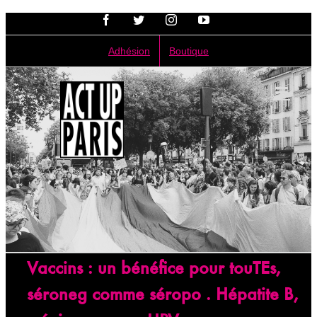
Passer
Facebook
Twitter
Instagram
YouTube
au
contenu
Adhésion
Boutique
Vaccins : un bénéfice pour touTEs,
séroneg comme séropo . Hépatite B,