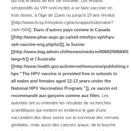
qui suit le début de leur vie sexuelle. Les enfants
séropositifs au VIH sont incités à se faire vacciner en
trois doses, à l’âge de 11ans ou jusqu’à 19 ans révolus
[[http://www.hcsp.fr/explore.cgi/avisrapportsdomaine?
clefr=504]].
Dans d’autres pays comme le Canada
[[http://www.phac-aspc.gc.ca/std-mts/hpv-vph/hpv-
vph-vaccine-eng.php#a3]], la Suisse
[[http://www.bag.admin.ch/themen/medizin/00682/00684/03
lang=fr]] et l’Australie
[[http://www.health.gov.au/internet/immunise/publishing.
hpv “The HPV vaccine is provided free in schools to
all males and females aged 12-13 years under the
National HPV Vaccination Program.”]], ce vaccin est
recommandé aux garçons comme aux filles.
Les
autorités ont su entendre les résultats de recherches
scientifiques qui mettent en évidence le gain d’une
vaccination des deux sexes sur la survenue des verrues
génitales, mais aussi des cancers anaux, de la bouche