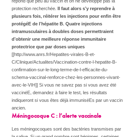
répond que peu au vaccin et on ne développe pas la
protection recherchée.
Il faut alors s’y reprendre à
plusieurs fois, réitérer les injections pour enfin être
protégéE de l’hépatite B. Quatre injections
intramusculaires à doubles doses permettraient
d’obtenir une meilleure réponse immunitaire
protectrice que par doses uniques
[[http://www.anrs.fr/Hepatites-virales-B-et-
C/Clinique/Actualites/Vaccination-contre-l-hepatite-B-
confirmation-sur-le-long-terme-de-l-efficacite-du-
schema-vaccinal-renforce-chez-les-personnes-vivant-
avec-le-VIH]] Si vous ne savez pas si vous avez été
vaccinéE, demandez à faire le test, les résultats
indiqueront si vous êtes déjà immuniséEs par un vaccin
ancien.
Méningocoque C : l’alerte vaccinale
Les méningocoques sont des bactéries transmises par
la salive. Si un grand nombre sont bénignes, certaines