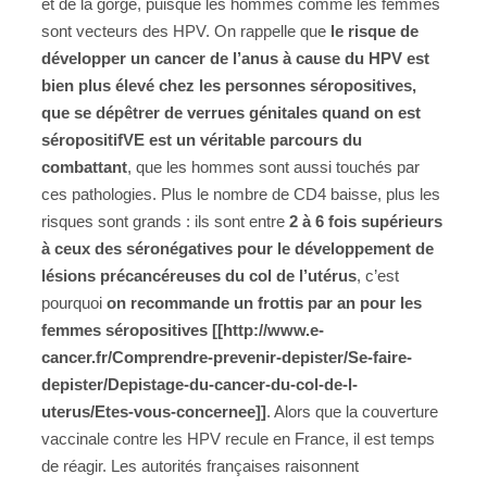
et de la gorge, puisque les hommes comme les femmes
sont vecteurs des HPV. On rappelle que
le risque de
développer un cancer de l’anus à cause du HPV est
bien plus élevé chez les personnes séropositives,
que se dépêtrer de verrues génitales quand on est
séropositifVE est un véritable parcours du
combattant
, que les hommes sont aussi touchés par
ces pathologies. Plus le nombre de CD4 baisse, plus les
risques sont grands : ils sont entre
2 à 6 fois supérieurs
à ceux des séronégatives pour le développement de
lésions précancéreuses du col de l’utérus
, c’est
pourquoi
on recommande un frottis par an pour les
femmes séropositives [[http://www.e-
cancer.fr/Comprendre-prevenir-depister/Se-faire-
depister/Depistage-du-cancer-du-col-de-l-
uterus/Etes-vous-concernee]]
. Alors que la couverture
vaccinale contre les HPV recule en France, il est temps
de réagir. Les autorités françaises raisonnent