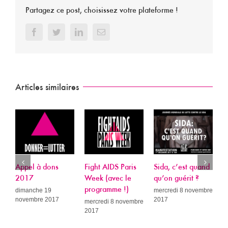
Partagez ce post, choisissez votre plateforme !
Facebook
Twitter
LinkedIn
Email
Articles similaires
Appel à dons
Fight AIDS Paris
Sida, c’est quand
P
2017
Week (avec le
qu’on guérit ?
L
programme !)
R
dimanche 19
mercredi 8 novembre
novembre 2017
2017
A
mercredi 8 novembre
2017
c
c