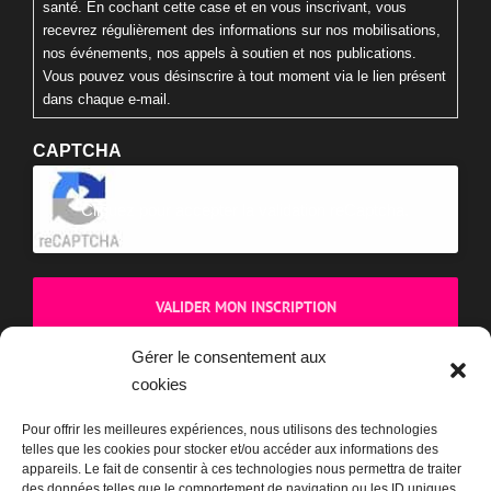
santé. En cochant cette case et en vous inscrivant, vous
recevrez régulièrement des informations sur nos mobilisations,
nos événements, nos appels à soutien et nos publications.
Vous pouvez vous désinscrire à tout moment via le lien présent
dans chaque e-mail.
CAPTCHA
Cliquez pour accepter la validation reCaptcha.
Gérer le consentement aux
cookies
BOUTIQUE
Pour offrir les meilleures expériences, nous utilisons des technologies
telles que les cookies pour stocker et/ou accéder aux informations des
appareils. Le fait de consentir à ces technologies nous permettra de traiter
des données telles que le comportement de navigation ou les ID uniques