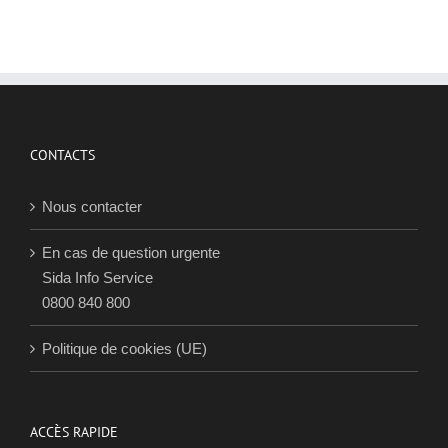
d
p
e
P
p
j
2
CONTACTS
Nous contacter
En cas de question urgente
Sida Info Service
0800 840 800
Politique de cookies (UE)
ACCÈS RAPIDE