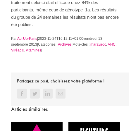
traitement celui-ci était efficace chez 94% des
participants, même ceux de génotype 1a. Les résultats
du groupe de 24 semaines les résultats n’ont pas encore
été publiés.
Par
Act Up-Paris
|
2023-11-24T16:12:11+01:00
vendredi 13
septembre 2013
|
Catégories :
Archives
|
Mots-clés :
maraviroc
,
VHC
,
Viréad®
,
vitamines
|
Partagez ce post, choisissez votre plateforme !
Facebook
Twitter
LinkedIn
Email
Articles similaires