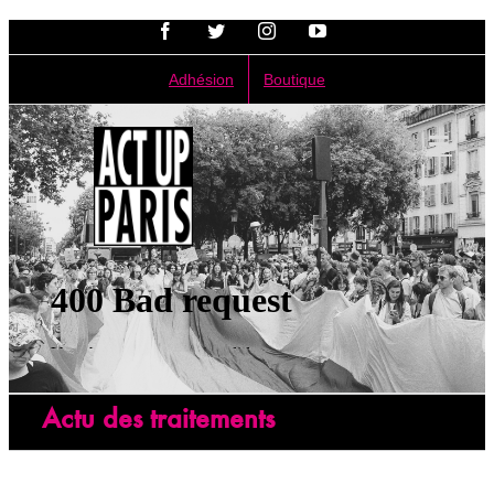
Passer
Facebook
Twitter
Instagram
YouTube
au
contenu
Adhésion
Boutique
Actu des traitements