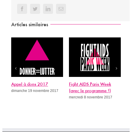
Facebook
Twitter
LinkedIn
Email
Articles similaires
Appel à dons 2017
Fight AIDS Paris Week
Si
dimanche 19 novembre 2017
(avec le programme !)
gué
mercredi 8 novembre 2017
me