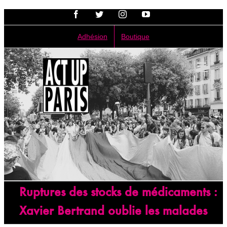
Passer
Facebook
Twitter
Instagram
YouTube
au
contenu
Adhésion
Boutique
Ruptures des stocks de médicaments :
Xavier Bertrand oublie les malades