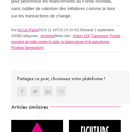
pour pérenniser les financements du Fonds mondial,
sans oublier de valoriser des initiatives comme la taxe
sur les transactions de change.
Par
Act Up-Paris
|
2023-11-24T16:14:15+01:00
mardi 1 septembre
2009
|
Catégories :
Archives
|
Mots-clés :
Action 119
,
Cameroun
,
Fonds
mondial de lutte contre le sida, la tuberculose et le paludisme
,
Positive Generation
|
Partagez ce post, choisissez votre plateforme !
Facebook
Twitter
LinkedIn
Email
Articles similaires