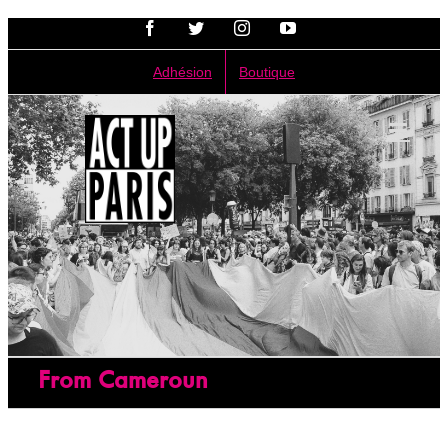
Passer
Facebook
Twitter
Instagram
YouTube
au
contenu
Adhésion
Boutique
From Cameroun