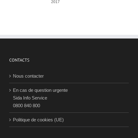
2017
c
c
d
p
e
P
p
j
2
CONTACTS
Nous contacter
En cas de question urgente
Sida Info Service
0800 840 800
Politique de cookies (UE)