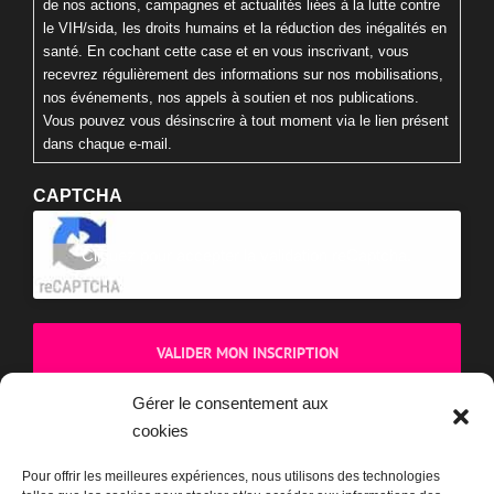
de nos actions, campagnes et actualités liées à la lutte contre
le VIH/sida, les droits humains et la réduction des inégalités en
santé. En cochant cette case et en vous inscrivant, vous
recevrez régulièrement des informations sur nos mobilisations,
nos événements, nos appels à soutien et nos publications.
Vous pouvez vous désinscrire à tout moment via le lien présent
dans chaque e-mail.
CAPTCHA
Cliquez pour accepter la validation reCaptcha.
Gérer le consentement aux
cookies
BOUTIQUE
Pour offrir les meilleures expériences, nous utilisons des technologies