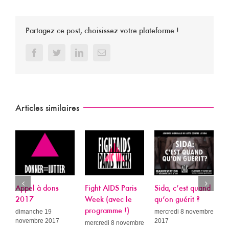
Partagez ce post, choisissez votre plateforme !
Facebook
Twitter
LinkedIn
Email
Articles similaires
Appel à dons
Fight AIDS Paris
Sida, c’est quand
P
2017
Week (avec le
qu’on guérit ?
L
programme !)
R
dimanche 19
mercredi 8 novembre
novembre 2017
2017
A
mercredi 8 novembre