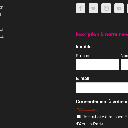
on
s
on
Inscription à notre new
nt
Identité
Prénom
No
E-mail
Consentement à votre in
(Nécessaire)
Je souhaite être inscritE
d'Act Up-Paris