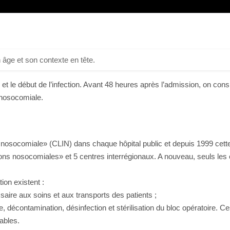
 âge et son contexte en tête.
et le début de l’infection. Avant 48 heures après l’admission, on cons
 nosocomiale.
ion nosocomiale» (CLIN) dans chaque hôpital public et depuis 1999 cett
tions nosocomiales» et 5 centres interrégionaux. A nouveau, seuls le
ion existent :
saire aux soins et aux transports des patients ;
e, décontamination, désinfection et stérilisation du bloc opératoire. 
ables.