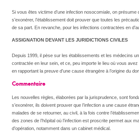
Si vous êtes victime d’une infection nosocomiale, on présume que
s’exonérer, l’établissement doit prouver que toutes les précauti
de sa part. En revanche, pour les infections contractées en d’aut
ASSIGNATION DEVANT LES JURIDICTIONS CIVILES
Depuis 1999, il pèse sur les établissements et les médecins une
contractée en leur sein, et ce, peu importe le lieu où vous ave
en rapportant la preuve d’une cause étrangère à l’origine du 
Commentaire
Les nouvelles règles, élaborées par la jurisprudence, sont fon
s’exonérer, ils doivent prouver que l’infection a une cause étra
malades de se retourner, au civil, à la fois contre l’établisse
des zones de l’hôpital où l’infection est proscrite permet aux ma
d’opération, notamment dans un cabinet médical.