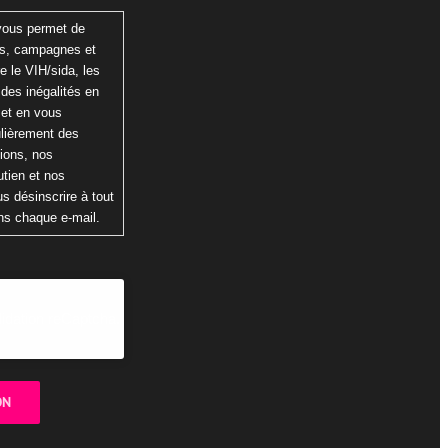
 vous permet de
ns, campagnes et
re le VIH/sida, les
 des inégalités en
 et en vous
ulièrement des
tions, nos
tien et nos
s désinscrire à tout
ns chaque e-mail.
lidation reCaptcha.