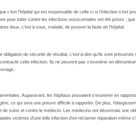
 c’est l’hôpital qui est responsable de celle-ci si l’infection s’est p
ons pour lutter contre les infections nosocomiales ont été prises ; que
res lieux, c’est à vous, malade, de prouver la faute de l’hôpital.
 obligation de sécurité de résultat, c’est-à-dire qu’ils sont présumés
z contracté cette infection. Ils ne peuvent pas s’exonérer en démontr
dommage.
damentales. Auparavant, les hôpitaux pouvaient s’exonérer en rapporta
ngère, ce qui sera une preuve difficile à rapporter. De plus, l’élargi
ment de soins et contre le médecin. Les médecins ont désormais une obl
lades victimes d’une telle infection d’en réclamer réparation même s’il