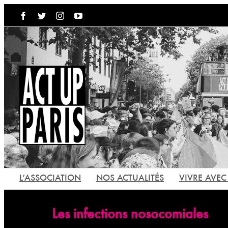
Passer
Facebook
Twitter
Instagram
YouTube
au
contenu
L’ASSOCIATION
NOS ACTUALITÉS
VIVRE AVEC 
Les infections nosocomiales