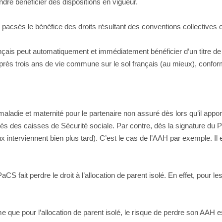
ndre bénéficier des dispositions en vigueur.
x pacsés le bénéfice des droits résultant des conventions collectives
ançais peut automatiquement et immédiatement bénéficier d’un titre de 
près trois ans de vie commune sur le sol français (au mieux), conformé
ie et maternité pour le partenaire non assuré dès lors qu’il apporte l
près des caisses de Sécurité sociale. Par contre, dès la signature du
 interviennent bien plus tard). C’est le cas de l’AAH par exemple. Il
PaCS fait perdre le droit à l’allocation de parent isolé. En effet, pour 
 que pour l’allocation de parent isolé, le risque de perdre son AAH est