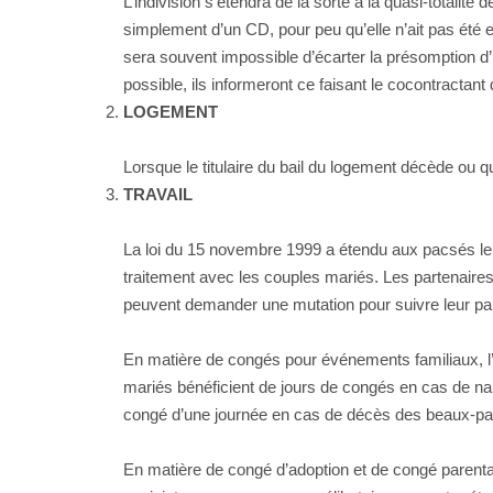
L’indivision s’étendra de la sorte à la quasi-totalité
simplement d’un CD, pour peu qu’elle n’ait pas été 
sera souvent impossible d’écarter la présomption d’
possible, ils informeront ce faisant le cocontractan
LOGEMENT
Lorsque le titulaire du bail du logement décède ou qui
TRAVAIL
La loi du 15 novembre 1999 a étendu aux pacsés le b
traitement avec les couples mariés. Les partenaire
peuvent demander une mutation pour suivre leur par
En matière de congés pour événements familiaux, l’
mariés bénéficient de jours de congés en cas de nais
congé d’une journée en cas de décès des beaux-pa
En matière de congé d’adoption et de congé parental 