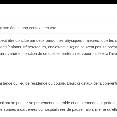
t son âge et son contexte en tête.
ui peut être conclue par deux personnes physiques majeures, qu’elles
ts/enfants, frères/soeurs, oncles/neveux) ne peuvent pas se pacse
rra varier en fonction de ce que les partenaires voudront fixer à l’ava
nstance du lieu de résidence du couple. Deux originaux de la convention
tant se pacser se présentent ensemble et en personne au greffe du T
personnes incarcérées ou hospitalisées de pacser, alors même qu’elle