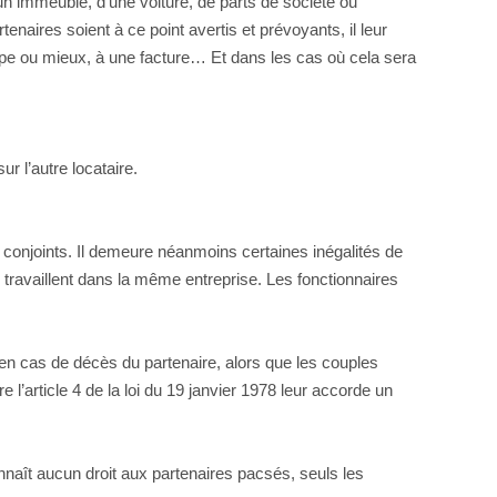
 d’un immeuble, d’une voiture, de parts de société ou
aires soient à ce point avertis et prévoyants, il leur
type ou mieux, à une facture… Et dans les cas où cela sera
r l’autre locataire.
 conjoints. Il demeure néanmoins certaines inégalités de
travaillent dans la même entreprise. Les fonctionnaires
en cas de décès du partenaire, alors que les couples
l’article 4 de la loi du 19 janvier 1978 leur accorde un
onnaît aucun droit aux partenaires pacsés, seuls les