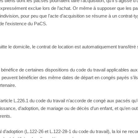
 des biens dont les pacsés pourraient faire l’acquisition, qu’il s’agisse
expressément exclue lors de l’achat. Or même à supposer que les parten
indivision, pour peu que l’acte d’acquisition se résume à un contrat-
t de l’existence du PaCS.
tte le domicile, le contrat de location est automatiquement transféré su
énéfice de certaines dispositions du code du travail applicables aux
s peuvent bénéficier des même dates de départ en congés payés s’ils 
tenaire.
article L.226.1 du code du travail n’accorde de congé aux pacsés qu’
sance, d’adoption, de mariage ou de décès d’un enfant, et qu’en outre 
rents.
d’adoption (L.122-26 et L.122-28-1 du code du travail), la loi ne rec