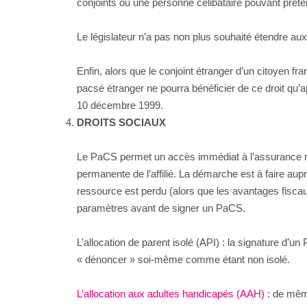
conjoints ou une personne célibataire pouvant préte
Le législateur n’a pas non plus souhaité étendre au
Enfin, alors que le conjoint étranger d’un citoyen fr
pacsé étranger ne pourra bénéficier de ce droit qu’a
10 décembre 1999.
DROITS SOCIAUX
Le PaCS permet un accès immédiat à l’assurance malad
permanente de l’affilié. La démarche est à faire au
ressource est perdu (alors que les avantages fiscaux
paramètres avant de signer un PaCS.
L’allocation de parent isolé (API) : la signature d’un 
« dénoncer » soi-même comme étant non isolé.
L’allocation aux adultes handicapés (AAH)
: de même