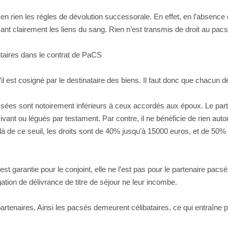
n rien les règles de dévolution successorale. En effet, en l’absence de 
sant clairement les liens du sang. Rien n’est transmis de droit au pac
ntaires dans le contrat de PaCS
il est cosigné par le destinataire des biens. Il faut donc que chacun 
ées sont notoirement inférieurs à ceux accordés aux époux. Le part
ivant ou légués par testament. Par contre, il ne bénéficie de rien autom
delà de ce seuil, les droits sont de 40% jusqu’à 15000 euros, et de 50
 est garantie pour le conjoint, elle ne l’est pas pour le partenaire pac
ion de délivrance de titre de séjour ne leur incombe.
s partenaires. Ainsi les pacsés demeurent célibataires, ce qui entraîne