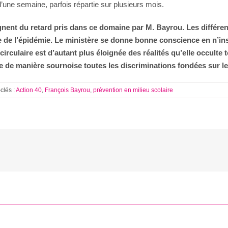
’une semaine, parfois répartie sur plusieurs mois.
ignent du retard pris dans ce domaine par M. Bayrou. Les différ
nce de l’épidémie. Le ministère se donne bonne conscience en n’i
 circulaire est d’autant plus éloignée des réalités qu’elle occult
age de manière sournoise toutes les discriminations fondées sur l
clés :
Action 40
,
François Bayrou
,
prévention en milieu scolaire