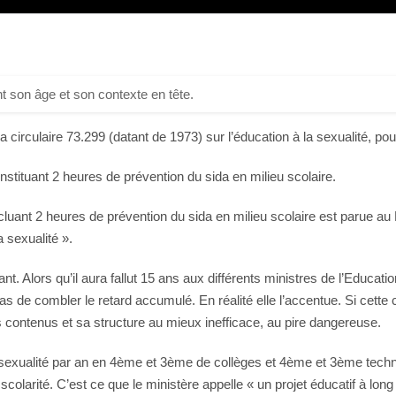
t son âge et son contexte en tête.
 circulaire 73.299 (datant de 1973) sur l’éducation à la sexualité, pou
nstituant 2 heures de prévention du sida en milieu scolaire.
ncluant 2 heures de prévention du sida en milieu scolaire est parue au B
a sexualité ».
nt. Alors qu’il aura fallut 15 ans aux différents ministres de l’Educa
pas de combler le retard accumulé. En réalité elle l’accentue. Si cette 
es contenus et sa structure au mieux inefficace, au pire dangereuse.
à la sexualité par an en 4ème et 3ème de collèges et 4ème et 3ème tec
 scolarité. C’est ce que le ministère appelle « un projet éducatif à lon