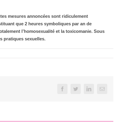
entes mesures annoncées sont ridiculement
nstituant que 2 heures symboliques par an de
e totalement l’homosexualité et la toxicomanie. Sous
es pratiques sexuelles.
Facebook
Twitter
LinkedIn
Email