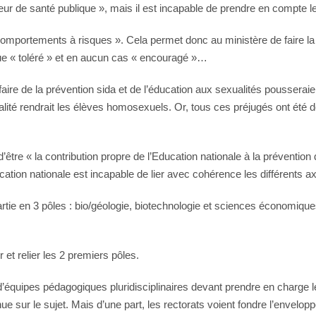
eur de santé publique », mais il est incapable de prendre en compte 
 comportements à risques ». Cela permet donc au ministère de faire la
 que « toléré » et en aucun cas « encouragé »…
faire de la prévention sida et de l’éducation aux sexualités poussera
lité rendrait les élèves homosexuels. Or, tous ces préjugés ont été 
d’être « la contribution propre de l’Education nationale à la préventio
cation nationale est incapable de lier avec cohérence les différents a
rtie en 3 pôles : bio/géologie, biotechnologie et sciences économique
t relier les 2 premiers pôles.
 d’équipes pédagogiques pluridisciplinaires devant prendre en charge 
 sur le sujet. Mais d’une part, les rectorats voient fondre l’envelop