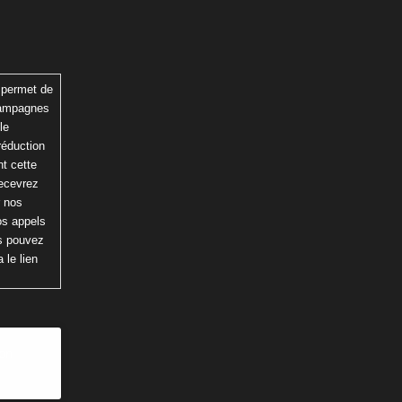
 permet de
 campagnes
le
réduction
t cette
recevrez
r nos
os appels
us pouvez
 le lien
ion