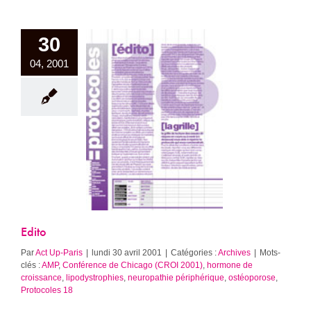
30
04, 2001
Edito
Archives
Edito
Par
Act Up-Paris
|
lundi 30 avril 2001
|
Catégories :
Archives
|
Mots-
clés :
AMP
,
Conférence de Chicago (CROI 2001)
,
hormone de
croissance
,
lipodystrophies
,
neuropathie périphérique
,
ostéoporose
,
Protocoles 18