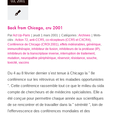
03, 2001
Back from Chicago, cru 2001
Par
Act Up-Paris
|
jeudi 1 mars 2001
|
Catégories :
Archives
|
Mots-
clés :
Action 72
,
anti-CCR5
,
co-récepteurs (CCR5 et CXCR4)
,
Conférence de Chicago (CROI 2001)
,
effets indésirables
,
générique
,
immunothérapie
,
inhibiteur de fusion
,
inhibiteurs de la protéase (IP)
,
inhibiteurs de la transcriptase inverse
,
interruption de traitement
,
mutation
,
neuropathie périphérique
,
réservoir
,
résistance
,
souche
,
toxicité
,
vaccins
Du 4 au 8 février dernier s'est tenue à Chicago la " 8e
conférence sur les rétrovirus et les maladies opportunistes
". Cette conférence rassemble tout ce que le milieu du sida
compte de chercheurs et de médecins spécialistes. Elle a
été conçue pour permettre chaque année aux scientifiques
de se rencontrer et de travailler dans la " sérénité ", loin de
l'effervescence des conférences mondiales et des