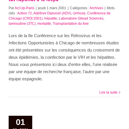
Les hépatites à la loupe
Par
Act Up-Paris
|
jeudi 1 mars 2001
|
Catégories :
Archives
|
Mots-
clés :
Action 72
,
Adéfovir Dipivoxil (ADV)
,
cirrhose
,
Conférence de
Chicago (CROI 2001)
,
hépatite
,
Laboratoire Gilead Sciences
,
lamivudine (3TC)
,
mortalité
,
Transplantation du foie
Lors de la 8e Conférence sur les Rétrovirus et les
Infections Opportunistes à Chicago de nombreuses études
ont été présentées sur les conséquences du croisement de
deux épidémies, la coinfection par le VIH et les hépatites.
Nous vous présentons ici deux d'entre elles, l'une réalisée
par une équipe de recherche française, l'autre par une
équipe espagnole.
Lire la suite
01