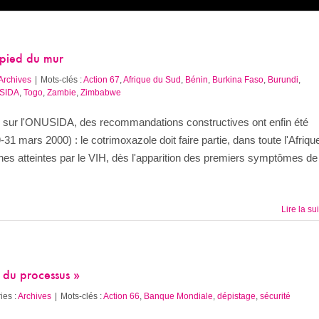
 pied du mur
Archives
|
Mots-clés :
Action 67
,
Afrique du Sud
,
Bénin
,
Burkina Faso
,
Burundi
,
SIDA
,
Togo
,
Zambie
,
Zimbabwe
s sur l'ONUSIDA, des recommandations constructives ont enfin été
31 mars 2000) : le cotrimoxazole doit faire partie, dans toute l'Afriqu
s atteintes par le
VIH
, dès l'apparition des premiers symptômes de
Lire la su
du processus »
ies :
Archives
|
Mots-clés :
Action 66
,
Banque Mondiale
,
dépistage
,
sécurité