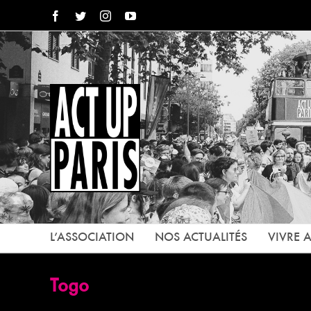
Passer
Facebook
Twitter
Instagram
YouTube
au
contenu
L’ASSOCIATION
NOS ACTUALITÉS
VIVRE A
Togo