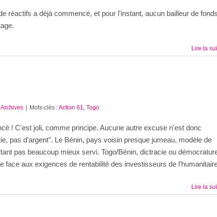
e réactifs a déjà commencé, et pour l'instant, aucun bailleur de fond
tage.
Lire la su
:
Archives
|
Mots-clés :
Action 61
,
Togo
oncé ! C'est joli, comme principe. Aucune autre excuse n'est donc
ie, pas d'argent". Le Bénin, pays voisin presque jumeau, modèle de
rtant pas beaucoup mieux servi. Togo/Bénin, dictracie ou démocratur
re face aux exigences de rentabilité des investisseurs de l'humanitaire
Lire la su