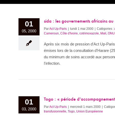
sida : les gouvernements africains au
01
Par
Act Up-Paris
|
lundi 1 mai 2000
|
Catégories :
05, 2000
Cameroun
,
Côte d'Ivoire
,
cotrimoxazole
,
Mali
,
ONU
Après six mois de pression d'Act Up-Pari
émises lors de la consultation d'Harare (29-
du minimum de soins accordé aux personne
l'infection.
Togo : « période d’accompagnement 
01
Par
Act Up-Paris
|
mercredi 1 mars 2000
|
Catégor
03, 2000
transfusionnelle
,
Togo
,
Union Européenne