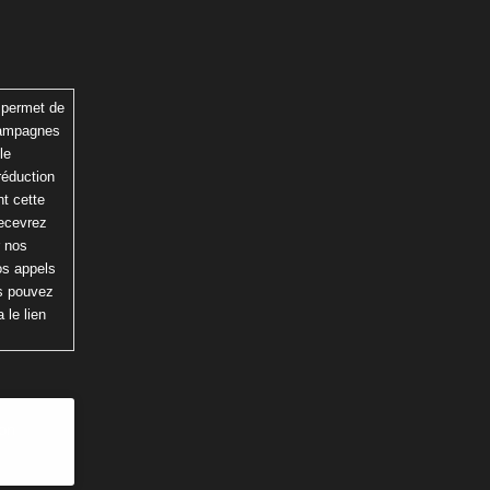
 permet de
 campagnes
le
réduction
t cette
recevrez
r nos
os appels
us pouvez
 le lien
ion