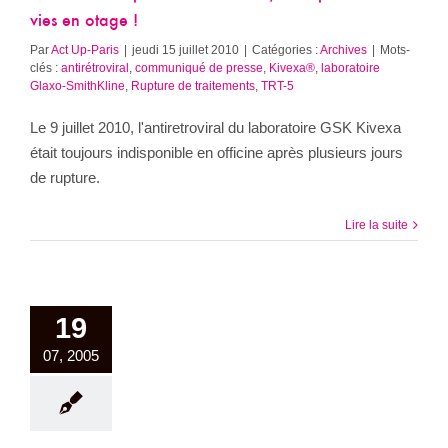
vies en otage !
Par
Act Up-Paris
|
jeudi 15 juillet 2010
|
Catégories :
Archives
|
Mots-
clés :
antirétroviral
,
communiqué de presse
,
Kivexa®
,
laboratoire
Glaxo-SmithKline
,
Rupture de traitements
,
TRT-5
Le 9 juillet 2010, l'antiretroviral du laboratoire GSK Kivexa
était toujours indisponible en officine après plusieurs jours
de rupture.
Lire la suite
19
07, 2005