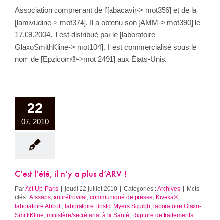
Association comprenant de l’[abacavir-> mot356] et de la
[lamivudine-> mot374]. Il a obtenu son [AMM-> mot390] le
17.09.2004. Il est distribué par le [laboratoire
GlaxoSmithKline-> mot104]. Il est commercialisé sous le
nom de [Epzicom®->mot 2491] aux États-Unis.
22
07, 2010
C’est l’été, il n’y a plus d’ARV !
Par
Act Up-Paris
|
jeudi 22 juillet 2010
|
Catégories :
Archives
|
Mots-
clés :
Afssaps
,
antirétroviral
,
communiqué de presse
,
Kivexa®
,
laboratoire Abbott
,
laboratoire Bristol Myers Squibb
,
laboratoire Glaxo-
SmithKline
,
ministère/secrétariat à la Santé
,
Rupture de traitements