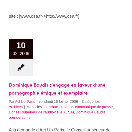
site : [www.csa.fr->http://www.csa.fr]
10
02, 2006
Dominique Baudis s’engage en faveur d’une
pornographie éthique et exemplaire
Par
Act Up-Paris
|
vendredi 10 février 2006
|
Catégories :
Archives
|
Mots-clés :
bareback, relapse
,
communiqué de presse
,
Conseil supérieur de l'audiovisuel (CSA)
,
Dominique Baudis
,
pornographie
A la demande d'Act Up-Paris, le Conseil supérieur de