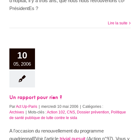
d’hôpital, il y a trois ans, que nous nous retrouverions co-
PrésidentEs ?
Lire la suite
10
05, 2006
Un rapport pour rien ?
Par
Act Up-Paris
|
mercredi 10 mai 2006
|
Catégories :
Archives
|
Mots-clés :
Action 102
,
CNS
,
Dossier prévention
,
Politique
de santé publique de lutte contre le sida
A l'occasion du renouvellement du programme
quadriennal[[Voir l'article
trivial pursuit
(Action n°97). Vous y