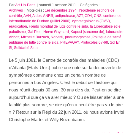
Par
Act Up-Paris
|
samedi 1 octobre 2011
|
Catégories :
Archives
|
Mots-clés :
1er décembre 1994 : l'épidémie est hors de
contrôle
,
AAH
,
Aides
,
ANRS
,
antiprotéase
,
AZT
,
CD4
,
CNS
,
conférence
internationale de Durban (juillet 2000)
,
cytomegalovirus (CMV)
,
éradication
,
Fonds mondial de lutte contre le sida, la tuberculose et le
paludisme
,
Gai Pied
,
Hervé Gaymard
,
Kaposi (sarcome de)
,
laboratoire
Abbott
,
Michelle Barzach
,
Norvir®
,
pneumocystose
,
Politique de santé
publique de lutte contre le sida
,
PREVAGAY
,
Protocoles 67-68
,
Sol En
Si
,
Solidarité Sida
Le 5 juin 1981, le Centre de contrôle des maladies (CDC)
d'Atlanta (Etats-Unis) publie une note sur la découverte de
symptômes communs chez un certain nombre de
personnes à Los Angeles. C’est le début de l'histoire qui
nous réunit depuis 30 ans. 30 ans de sida. Peut-on se dire
aujourd’hui que ça va aller mieux ? Ou se laisser aller à une
fatalité plus sombre, se dire qu'on a peut-être pas vu le pire
» ? Retour sur la Répi du 22 juin 2011, où nous avions invité
Christophe Martet et Willy Rozenbaum.