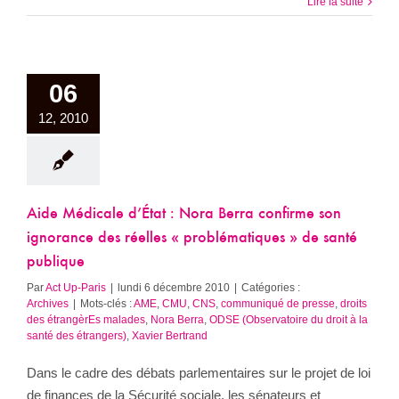
Lire la suite
06
12, 2010
Aide Médicale d’État : Nora Berra confirme son
ignorance des réelles « problématiques » de santé
publique
Par
Act Up-Paris
|
lundi 6 décembre 2010
|
Catégories :
Archives
|
Mots-clés :
AME
,
CMU
,
CNS
,
communiqué de presse
,
droits
des étrangèrEs malades
,
Nora Berra
,
ODSE (Observatoire du droit à la
santé des étrangers)
,
Xavier Bertrand
Dans le cadre des débats parlementaires sur le projet de loi
de finances de la Sécurité sociale, les sénateurs et