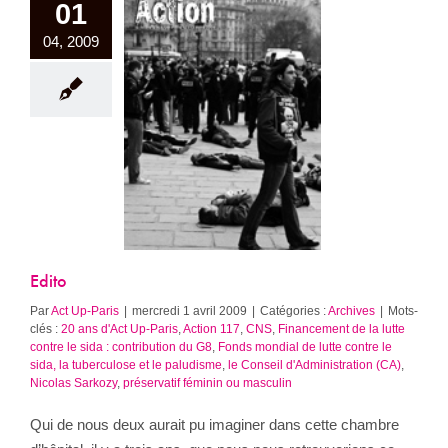
01
04, 2009
Edito
Archives
Edito
Par
Act Up-Paris
|
mercredi 1 avril 2009
|
Catégories :
Archives
|
Mots-
clés :
20 ans d'Act Up-Paris
,
Action 117
,
CNS
,
Financement de la lutte
contre le sida : contribution du G8
,
Fonds mondial de lutte contre le
sida, la tuberculose et le paludisme
,
le Conseil d'Administration (CA)
,
Nicolas Sarkozy
,
préservatif féminin ou masculin
Qui de nous deux aurait pu imaginer dans cette chambre