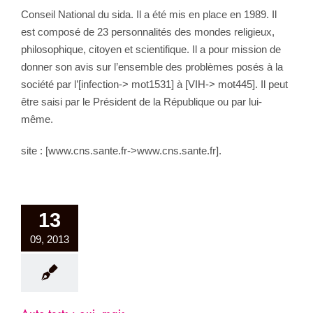
Conseil National du sida. Il a été mis en place en 1989. Il
est composé de 23 personnalités des mondes religieux,
philosophique, citoyen et scientifique. Il a pour mission de
donner son avis sur l’ensemble des problèmes posés à la
société par l’[infection-> mot1531] à [VIH-> mot445]. Il peut
être saisi par le Président de la République ou par lui-
même.
site : [www.cns.sante.fr->www.cns.sante.fr].
13
09, 2013