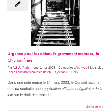
nce pour les
uEs gravement
ades, le CNS
confirme
Archives
Urgence pour les détenuEs gravement malades, le
CNS confirme
Par
Act Up-Paris
|
jeudi 1 mai 2003
|
Catégories :
Archives
|
Mots-clés
:
accès aux droits pour les détenuEs
,
Action 87
,
CNS
Dans une note émise le 14 mars 2003, le Conseil national
du sida souhaite une
«application efficace et égalitaire de la
loi»
sur le droit des malades.
Lire la suite