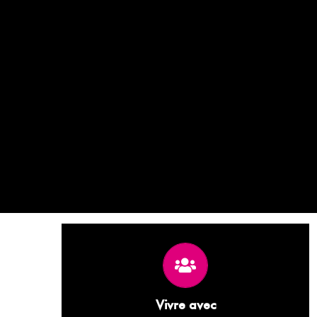
Vivre avec le VIH en ayant des réponses
appropriées à un meilleur accès aux droits et
aux soins.
Vivre avec
Vivre avec le VIH en connaissant et en