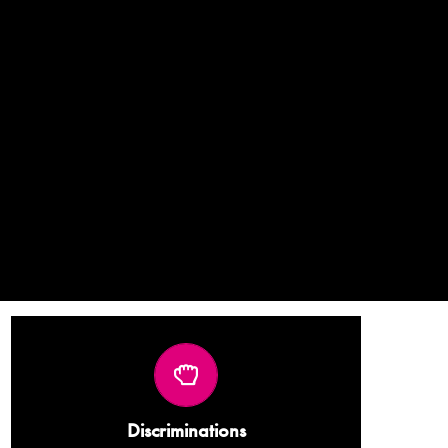
Le sida s’immisce là où les entraves à l’accès
aux soins et aux droits subsistent ou sont
entretenues. La lutte contre le sida a permis à
Discriminations