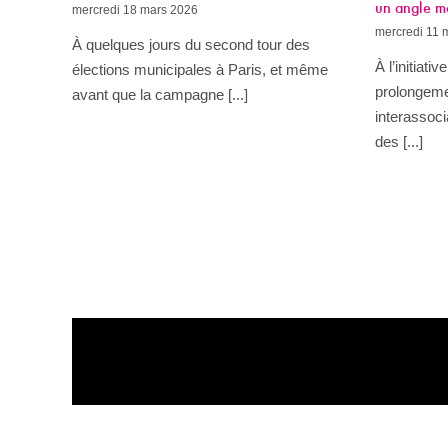
un angle m
mercredi 18 mars 2026
mercredi 11 
À quelques jours du second tour des
À l’initiati
élections municipales à Paris, et même
prolongemen
avant que la campagne [...]
interassoc
des [...]