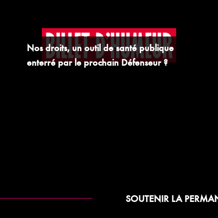
Second tour des municipales à Paris :
Emmanuel Grégoire doit maintenant
répondre aux exigences des associations
Nos droits, un outil de santé publique
de lutte contre le VIH-Sida et des
enterré par le prochain Défenseur ?
associations LGBTQI+
Rachida Dati et le marketing du mépris
SOUTENIR LA PERMA