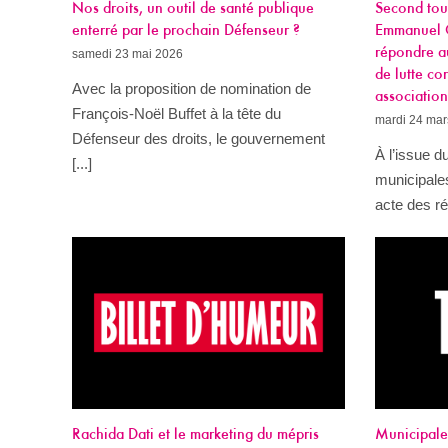
Nos droits, un outil de santé publique
Second tour
enterré par le prochain Défenseur ?
Emmanuel G
répondre a
samedi 23 mai 2026
de lutte co
Avec la proposition de nomination de
associatio
François-Noël Buffet à la tête du
mardi 24 mar
Défenseur des droits, le gouvernement
À l’issue d
[...]
municipale
acte des rés
Rachida Dati et le marketing du mépris
Municipales