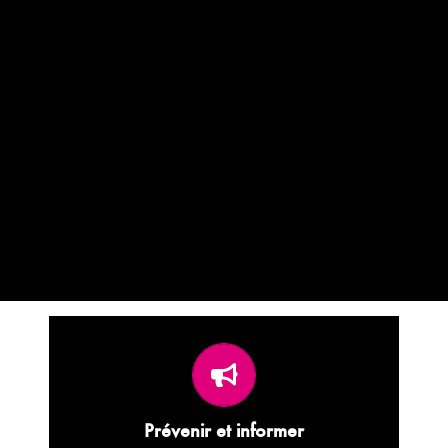
Toutes les informations sur la prévention de
l’infection à VIH-sida, des hépatites, des IST ;
Prévenir et informer