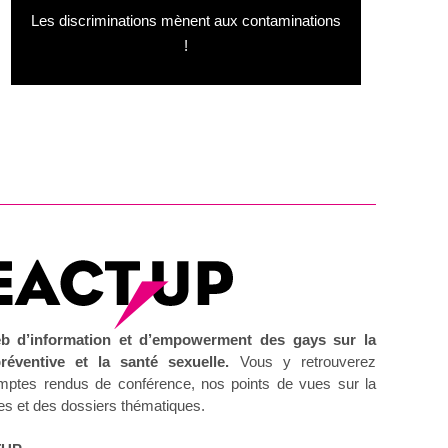
des minorités d’arracher des droits, il en reste
Les discriminations mènent aux contaminations
tant à gagner.
!
b d’information et d’empowerment des gays sur la
préventive et la santé sexuelle.
Vous y retrouverez
 comptes rendus de conférence, nos points de vues sur la
les et des dossiers thématiques.