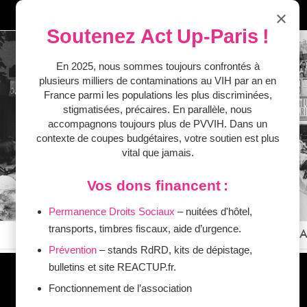
Passer
×
Facebook
Twitter
Instagram
YouTube
au
Soutenez Act Up‑Paris !
contenu
En 2025, nous sommes toujours confrontés à
plusieurs milliers de contaminations au VIH par an en
France parmi les populations les plus discriminées,
stigmatisées, précaires. En parallèle, nous
accompagnons toujours plus de PVVIH. Dans un
contexte de coupes budgétaires, votre soutien est plus
vital que jamais.
Vos dons financent :
Permanence Droits Sociaux
– nuitées d'hôtel,
transports, timbres fiscaux, aide d’urgence.
L’ASSOCIATION
NOS ACTUALITÉS
VIVRE A
Prévention
– stands RdRD, kits de dépistage,
bulletins et site REACTUP.fr.
COLÈRE = ACTION
Fonctionnement de l’association