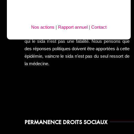
Act Up-Paris est une association de lutte contre le
VIH-Sida issue de la communauté homosexuelle. Elle
rassemble des séropositifVEs, des militantEs
concernéEs par la maladie, des hommes, des
Nos actions
|
Rapport annuel
|
Contact
femmes, lesbiennes, gays, biEs, trans, hétéros, pour
qui le sida n’est pas une fatalité. Nous pensons que
des réponses politiques doivent être apportées à cette
épidémie, vaincre le sida n’est pas du seul ressort de
la médecine.
PERMANENCE DROITS SOCIAUX