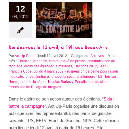
12
04, 2012
ous le 12 avril,
aux Beaux-Arts.
Archives
Rendez-vous le 12 avril, à 19h aux Beaux-Arts.
Par
Act Up-Paris
|
jeudi 12 avril 2012
|
Catégories :
Archives
|
Mots-
clés :
Christian Vanneste
,
communiqué de presse
,
criminalisation du
racolage
,
droits des étrangèrEs malades
,
Elections 2012
,
Jean-
François Copé
,
Loi du 4 mars 2002 - suspension de peine pour raison
médicale
,
loi pénitentiaire
,
loi pour la sécurité intérieure - LSI
,
lois sur
l'immigration et le séjour
,
Nicolas Sarkozy
,
Pénalisation du client
,
répression de l'usage de drogues
Dans le cadre de son action autour des élections, “
Sida :
battre la campagne
”, Act Up-Paris organise une discussion
publique avec les représentantEs des partis de gauche
suivants : PS, EELV, Front de Gauche, NPA. Cette réunion
aura lieu le jeudi 12 avril, à partir de 19 heures. Elle