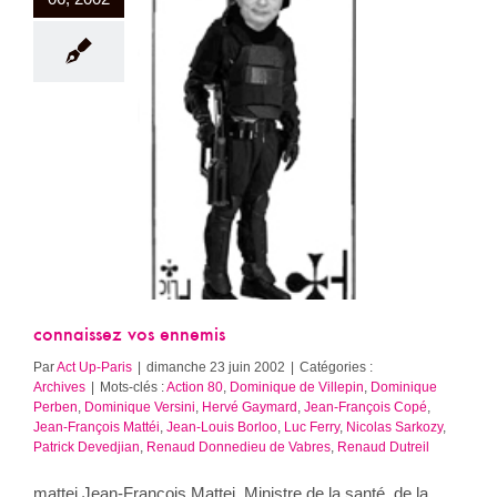
sez vos ennemis
Archives
connaissez vos ennemis
Par
Act Up-Paris
|
dimanche 23 juin 2002
|
Catégories :
Archives
|
Mots-clés :
Action 80
,
Dominique de Villepin
,
Dominique
Perben
,
Dominique Versini
,
Hervé Gaymard
,
Jean-François Copé
,
Jean-François Mattéi
,
Jean-Louis Borloo
,
Luc Ferry
,
Nicolas Sarkozy
,
Patrick Devedjian
,
Renaud Donnedieu de Vabres
,
Renaud Dutreil
mattei Jean-François Mattei, Ministre de la santé, de la