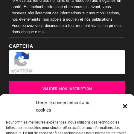
le VIH/sida, les droits humains et la réduction des inégalités en
santé. En cochant cette case et en vous inscrivant, vous
recevrez régulièrement des informations sur nos mobilisations,
nos événements, nos appels à soutien et nos publications.
Vous pouvez vous désinscrire à tout moment via le lien présent
dans chaque e-mail.
CAPTCHA
Cliquez pour accepter la validation reCaptcha.
Gérer le consentement aux
cookies
BOUTIQUE
Pour offrir les meilleures expériences, nous utilisons des technologies
telles que les cookies pour stocker et/ou accéder aux informations des
appareils. Le fait de consentir à ces technologies nous permettra de traiter