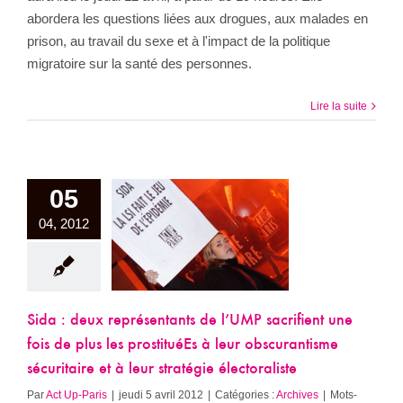
abordera les questions liées aux drogues, aux malades en
prison, au travail du sexe et à l'impact de la politique
migratoire sur la santé des personnes.
Lire la suite
ida : deux
05
ntants de l’UMP
04, 2012
ient une fois de
es prostituéEs à
obscurantisme
taire et à leur
ie électoraliste
Sida : deux représentants de l’UMP sacrifient une
Archives
fois de plus les prostituéEs à leur obscurantisme
sécuritaire et à leur stratégie électoraliste
Par
Act Up-Paris
|
jeudi 5 avril 2012
|
Catégories :
Archives
|
Mots-