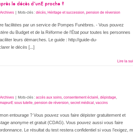
après le décès d’unE proche ?
Archives
|
Mots-clés :
décès
,
Héritage et succession
,
pension de réversion
re facilitées par un service de Pompes Funèbres. - Vous pouvez
istère du Budget et de la Réforme de l'État pour toutes les personnes
ciliter leurs démarches. Le guide : http://guide-du-
rer le décès [...]
Lire la su
Archives
|
Mots-clés :
accès aux soins
,
consentement éclairé
,
dépistage
,
majeurE sous tutelle
,
pension de réversion
,
secret médical
,
vaccins
mon entourage ? Vous pouvez vous faire dépister gratuitement et
istage anonyme et gratuit (CDAG). Vous pouvez aussi vous faire
ordonnance. Le résultat du test restera confidentiel si vous l’exigez, 