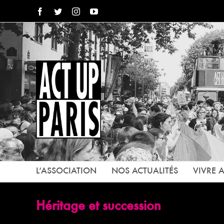
Passer
Facebook
Twitter
Instagram
YouTube
au
contenu
L’ASSOCIATION
NOS ACTUALITÉS
VIVRE A
Héritage et succession