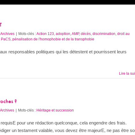
T
:
Archives
|
Mots-clés :
Action 123
,
adoption
,
AMP
,
décès
,
discrimination
,
droit au
,
PaCS
,
pénalisation de l'homophobie et de la transphobie
ux responsables politiques qui les détestent et pourrissent leurs
Lire la su
roches ?
Archives
|
Mots-clés :
Héritage et succession
st requisE pour une rédaction quelconque, cela engendre des frais.
iger un testament valable, vous devez être majeurE, ne pas être s