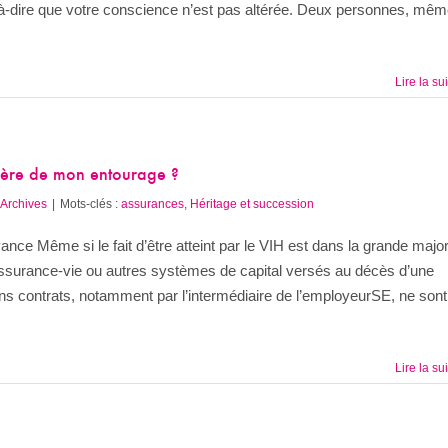
st-à-dire que votre conscience n’est pas altérée. Deux personnes, mê
Lire la su
cière de mon entourage ?
Archives
|
Mots-clés :
assurances
,
Héritage et succession
nce Même si le fait d’être atteint par le VIH est dans la grande major
’assurance-vie ou autres systèmes de capital versés au décès d’une
ains contrats, notamment par l’intermédiaire de l’employeurSE, ne sont
Lire la su