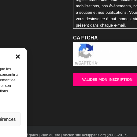
mobilisations, nos événements, n
à soutien et nos publications. Vo
vous désinscrire à tout moment via
présent dans chaque e-mail.
CAPTCHA
Cliquez pour accepter la validat
reCaptcha.
que les
 consentir à
rtement de
rer son
tions.
férences
Mentions légales
|
Plan du site
|
Ancien site actupparis.org (2003-2017)