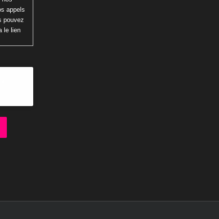
os appels
us pouvez
 le lien
ion