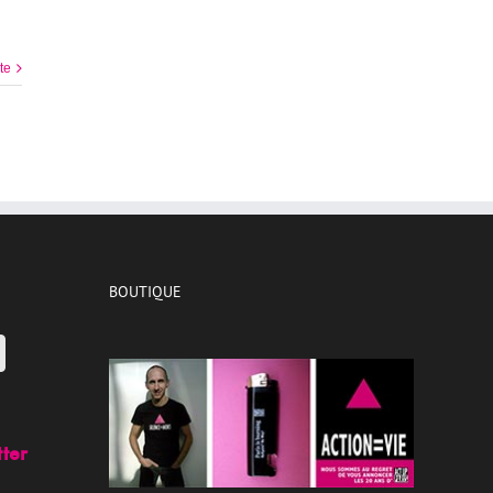
ite
BOUTIQUE
tter