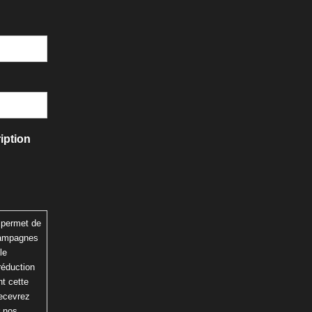
iption
 permet de
 campagnes
le
réduction
t cette
recevrez
r nos