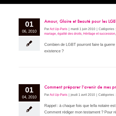
Amour, Gloire et Beauté pour les LGB
01
Par
Act Up-Paris
|
mardi 1 juin 2010
|
Catégories 
06, 2010
mariage
,
égalité des droits
,
Héritage et succession
Combien de LGBT pourront faire la guerre a
existence ?
Comment préparer l’avenir de mes p
01
Par
Act Up-Paris
|
jeudi 1 avril 2010
|
Catégories :
04, 2010
Rappel : à chaque fois que le/la notaire e
Comment rédiger mon testament ? Pour réd