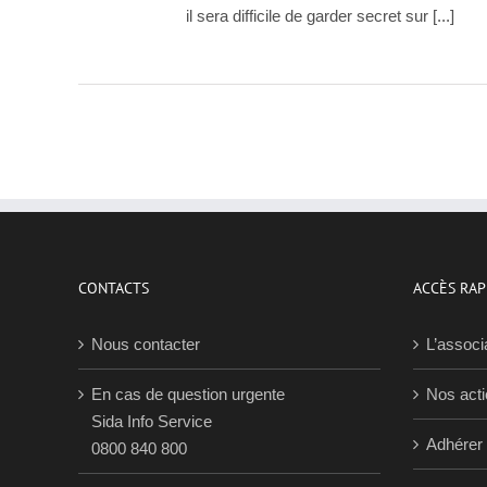
il sera difficile de garder secret sur [...]
CONTACTS
ACCÈS RAP
Nous contacter
L’associ
En cas de question urgente
Nos act
Sida Info Service
Adhérer
0800 840 800