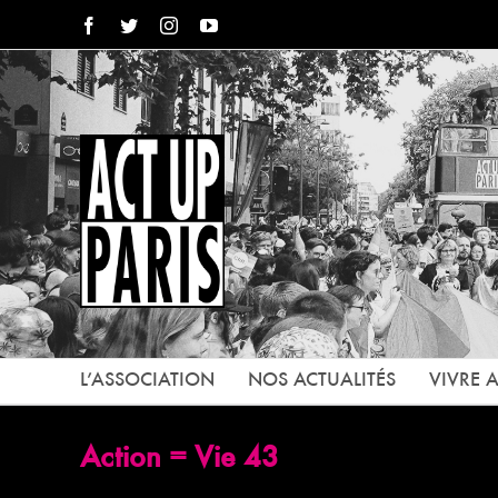
Passer
Facebook
Twitter
Instagram
YouTube
au
contenu
L’ASSOCIATION
NOS ACTUALITÉS
VIVRE A
Action = Vie 43