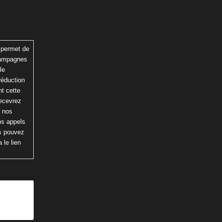
 permet de
 campagnes
le
réduction
t cette
recevrez
r nos
os appels
us pouvez
 le lien
ion