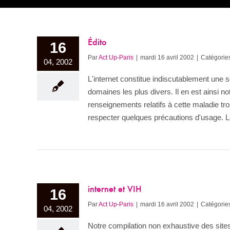
Édito
16
Par
Act Up-Paris
|
mardi 16 avril 2002
|
Catégories
04, 2002
L'internet constitue indiscutablement une 
domaines les plus divers. Il en est ainsi 
renseignements relatifs à cette maladie tr
respecter quelques précautions d'usage. Le
internet et VIH
16
Par
Act Up-Paris
|
mardi 16 avril 2002
|
Catégories
04, 2002
Notre compilation non exhaustive des site