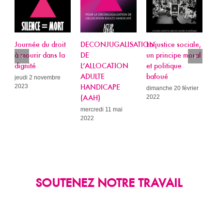
ournée du droit
DECONJUGALISATION
La justice sociale,
CROI 
 mourir dans la
DE
un principe moral
Confer
ignité
L’ALLOCATION
et politique
Retrovi
ADULTE
bafoué
Opportu
eudi 2 novembre
023
HANDICAPE
Infecti
dimanche 20 février
2022
(AAH)
samedi 2
2022
mercredi 11 mai
2022
SOUTENEZ NOTRE TRAVAIL