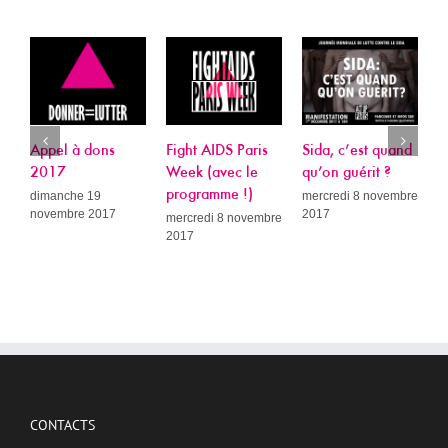
Appel à dons
Fight AIDS Paris
Sida, c’est quand
P
2017
Week (avec le
qu’on guérit ?
L
programme !)
R
dimanche 19
mercredi 8 novembre
novembre 2017
2017
A
mercredi 8 novembre
2017
c
c
d
p
e
P
p
j
2
CONTACTS