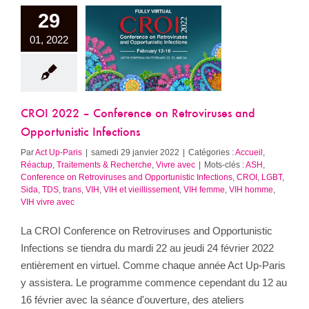
29
OI 2022 –
ference on
01, 2022
oviruses and
istic Infections
ueil
Réactup
ents & Recherche
Vivre avec
CROI 2022 – Conference on Retroviruses and
Opportunistic Infections
Par
Act Up-Paris
|
samedi 29 janvier 2022
|
Catégories :
Accueil
,
Réactup
,
Traitements & Recherche
,
Vivre avec
|
Mots-clés :
ASH
,
Conference on Retroviruses and Opportunistic Infections
,
CROI
,
LGBT
,
Sida
,
TDS
,
trans
,
VIH
,
VIH et vieillissement
,
VIH femme
,
VIH homme
,
VIH vivre avec
La CROI Conference on Retroviruses and Opportunistic
Infections se tiendra du mardi 22 au jeudi 24 février 2022
entièrement en virtuel. Comme chaque année Act Up-Paris
y assistera. Le programme commence cependant du 12 au
16 février avec la séance d'ouverture, des ateliers