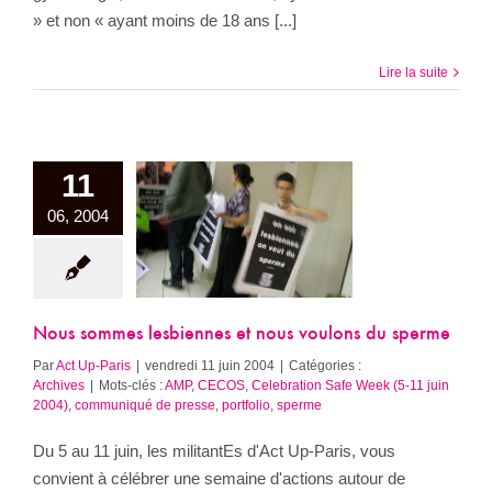
» et non « ayant moins de 18 ans [...]
Lire la suite
11
06, 2004
us sommes
ennes et nous
ons du sperme
Archives
Nous sommes lesbiennes et nous voulons du sperme
Par
Act Up-Paris
|
vendredi 11 juin 2004
|
Catégories :
Archives
|
Mots-clés :
AMP
,
CECOS
,
Celebration Safe Week (5-11 juin
2004)
,
communiqué de presse
,
portfolio
,
sperme
Du 5 au 11 juin, les militantEs d'Act Up-Paris, vous
convient à célébrer une semaine d'actions autour de