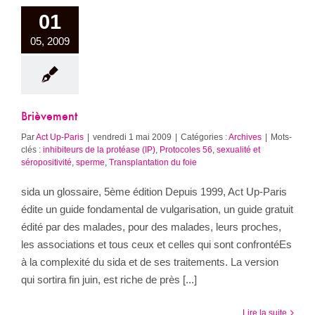
01
05, 2009
Brièvement
Par
Act Up-Paris
|
vendredi 1 mai 2009
|
Catégories :
Archives
|
Mots-
clés :
inhibiteurs de la protéase (IP)
,
Protocoles 56
,
sexualité et
séropositivité
,
sperme
,
Transplantation du foie
sida un glossaire, 5ème édition Depuis 1999, Act Up-Paris
édite un guide fondamental de vulgarisation, un guide gratuit
édité par des malades, pour des malades, leurs proches,
les associations et tous ceux et celles qui sont confrontéEs
à la complexité du sida et de ses traitements. La version
qui sortira fin juin, est riche de près [...]
Lire la suite