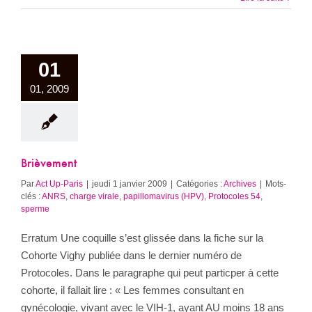
01
01, 2009
Brièvement
Par
Act Up-Paris
|
jeudi 1 janvier 2009
|
Catégories :
Archives
|
Mots-
clés :
ANRS
,
charge virale
,
papillomavirus (HPV)
,
Protocoles 54
,
sperme
Erratum Une coquille s’est glissée dans la fiche sur la
Cohorte Vighy publiée dans le dernier numéro de
Protocoles. Dans le paragraphe qui peut particper à cette
cohorte, il fallait lire : « Les femmes consultant en
gynécologie, vivant avec le VIH-1, ayant AU moins 18 ans