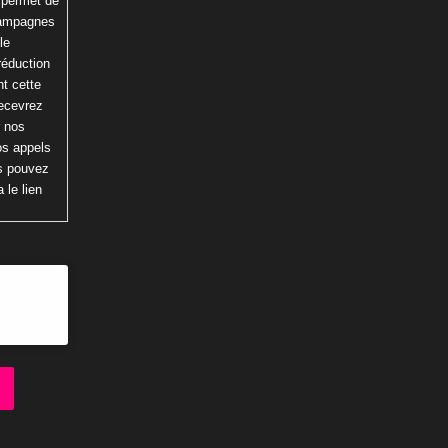
 permet de
 campagnes
le
réduction
t cette
recevrez
r nos
os appels
us pouvez
 le lien
ion