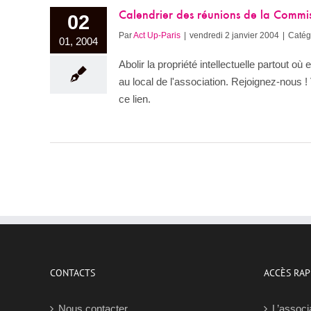
Calendrier des réunions de la Commiss
02
Par
Act Up-Paris
|
vendredi 2 janvier 2004
|
Catég
01, 2004
Abolir la propriété intellectuelle partout où
au local de l'association. Rejoignez-nous 
ce lien.
CONTACTS
ACCÈS RAP
Nous contacter
L’associ