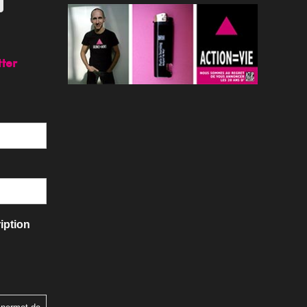
tter
iption