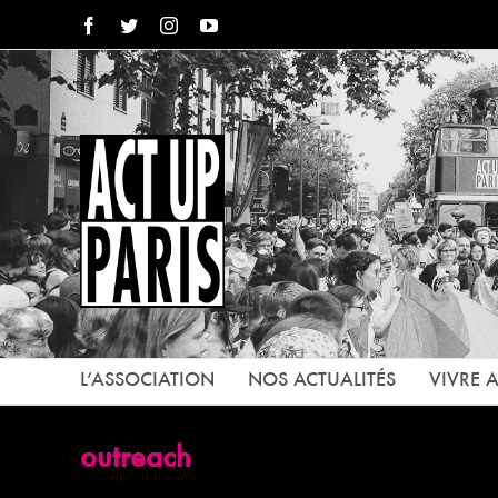
Passer
Facebook
Twitter
Instagram
YouTube
au
contenu
L’ASSOCIATION
NOS ACTUALITÉS
VIVRE A
outreach