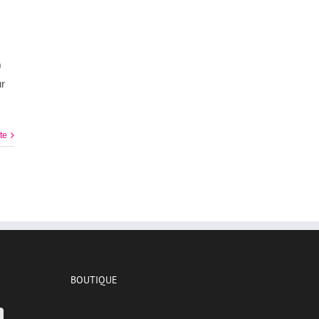
0
ur
ite
BOUTIQUE