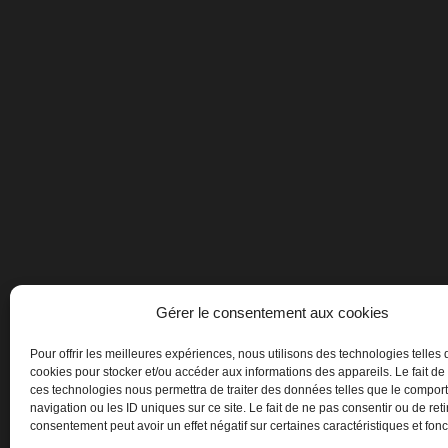
Gérer le consentement aux cookies
Pour offrir les meilleures expériences, nous utilisons des technologies telles 
cookies pour stocker et/ou accéder aux informations des appareils. Le fait de
ces technologies nous permettra de traiter des données telles que le compo
navigation ou les ID uniques sur ce site. Le fait de ne pas consentir ou de reti
consentement peut avoir un effet négatif sur certaines caractéristiques et fonc