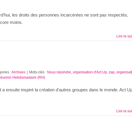
rd’hui, les droits des personnes incarcérées ne sont pas respectés,
ncore moins.
Lire la su
ories :
Archives
|
Mots-clés :
Nous rejoindre
,
organisation d'Act Up, zap
,
organisat
éunion Hebdomadaire (RH)
t a ensuite inspiré la création d'autres groupes dans le monde. Act U
Lire la su