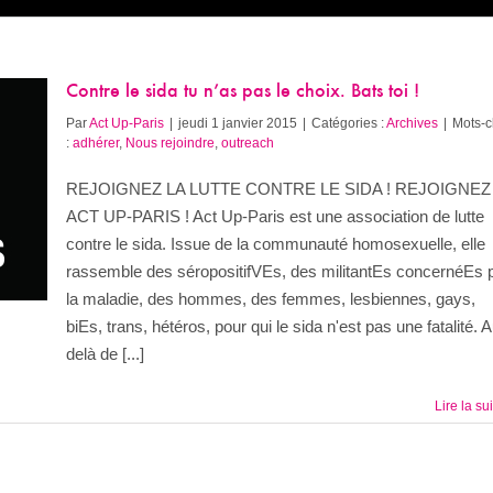
Contre le sida tu n’as pas le choix. Bats toi !
Par
Act Up-Paris
|
jeudi 1 janvier 2015
|
Catégories :
Archives
|
Mots-c
:
adhérer
,
Nous rejoindre
,
outreach
REJOIGNEZ LA LUTTE CONTRE LE SIDA ! REJOIGNEZ
ACT UP-PARIS ! Act Up-Paris est une association de lutte
contre le sida. Issue de la communauté homosexuelle, elle
rassemble des séropositifVEs, des militantEs concernéEs 
la maladie, des hommes, des femmes, lesbiennes, gays,
biEs, trans, hétéros, pour qui le sida n'est pas une fatalité. 
delà de [...]
Lire la su