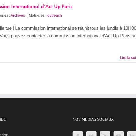
ion International d’Act Up-Paris
ories :
Archives
|
Mots-clés :
outreach
 elle tue ! La commission International se réunit tous les lundis à 19H0
! Vous pouvez contacter la commission International d'Act Up-Paris s
Lire la su
IDE
NOS MÉDIAS SOCIAUX
ation