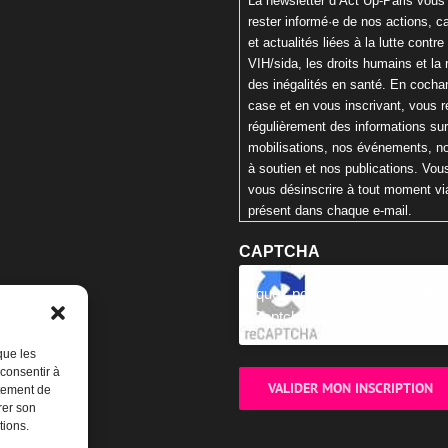
La newsletter d’Act Up-Paris vous
rester informé·e de nos actions,
et actualités liées à la lutte contre 
VIH/sida, les droits humains et la 
des inégalités en santé. En cochan
case et en vous inscrivant, vous 
régulièrement des informations su
mobilisations, nos événements, n
à soutien et nos publications. Vo
vous désinscrire à tout moment via
présent dans chaque e-mail.
CAPTCHA
Cliquez pour accepter la validat
reCaptcha.
que les
 consentir à
rtement de
rer son
tions.