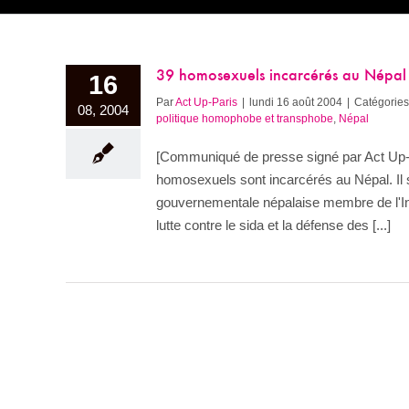
39 homosexuels incarcérés au Népal : 
16
Par
Act Up-Paris
|
lundi 16 août 2004
|
Catégories
08, 2004
politique homophobe et transphobe
,
Népal
[Communiqué de presse signé par Act Up-Par
homosexuels sont incarcérés au Népal. Il 
gouvernementale népalaise membre de l'Int
lutte contre le sida et la défense des [...]