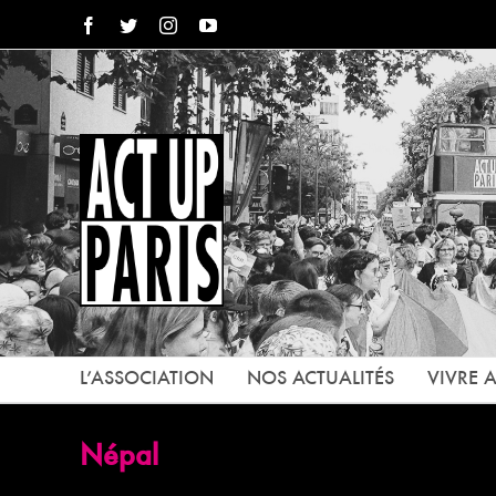
Passer
Facebook
Twitter
Instagram
YouTube
au
contenu
L’ASSOCIATION
NOS ACTUALITÉS
VIVRE A
Népal