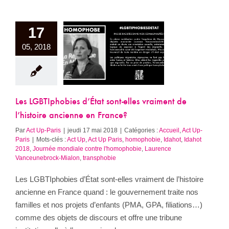
17
TIphobies d’État
05, 2018
lles vraiment de
oire ancienne en
France?
il
Act Up-Paris
Les LGBTIphobies d’État sont-elles vraiment de
l’histoire ancienne en France?
Par
Act Up-Paris
|
jeudi 17 mai 2018
|
Catégories :
Accueil
,
Act Up-
Paris
|
Mots-clés :
Act Up
,
Act Up Paris
,
homophobie
,
Idahot
,
Idahot
2018
,
Journée mondiale contre l'homophobie
,
Laurence
Vanceunebrock-Mialon
,
transphobie
Les LGBTIphobies d’État sont-elles vraiment de l’histoire
ancienne en France quand : le gouvernement traite nos
familles et nos projets d’enfants (PMA, GPA, filiations…)
comme des objets de discours et offre une tribune