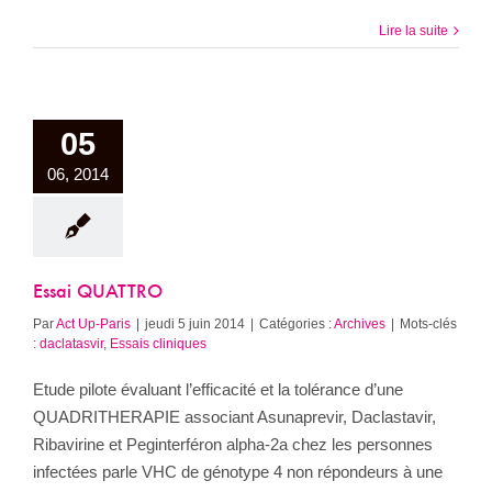
Lire la suite
05
06, 2014
Essai QUATTRO
Par
Act Up-Paris
|
jeudi 5 juin 2014
|
Catégories :
Archives
|
Mots-clés
:
daclatasvir
,
Essais cliniques
Etude pilote évaluant l’efficacité et la tolérance d’une
QUADRITHERAPIE associant Asunaprevir, Daclastavir,
Ribavirine et Peginterféron alpha-2a chez les personnes
infectées parle VHC de génotype 4 non répondeurs à une