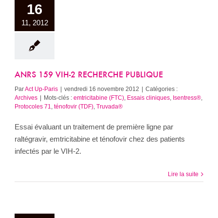
16
11, 2012
ANRS 159 VIH-2 RECHERCHE PUBLIQUE
Par
Act Up-Paris
|
vendredi 16 novembre 2012
|
Catégories :
Archives
|
Mots-clés :
emtricitabine (FTC)
,
Essais cliniques
,
Isentress®
,
Protocoles 71
,
ténofovir (TDF)
,
Truvada®
Essai évaluant un traitement de première ligne par
raltégravir, emtricitabine et ténofovir chez des patients
infectés par le VIH-2.
Lire la suite