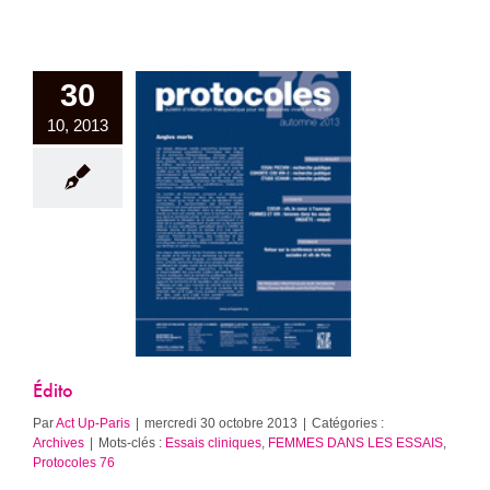
30
10, 2013
Édito
Archives
Édito
Par
Act Up-Paris
|
mercredi 30 octobre 2013
|
Catégories :
Archives
|
Mots-clés :
Essais cliniques
,
FEMMES DANS LES ESSAIS
,
Protocoles 76