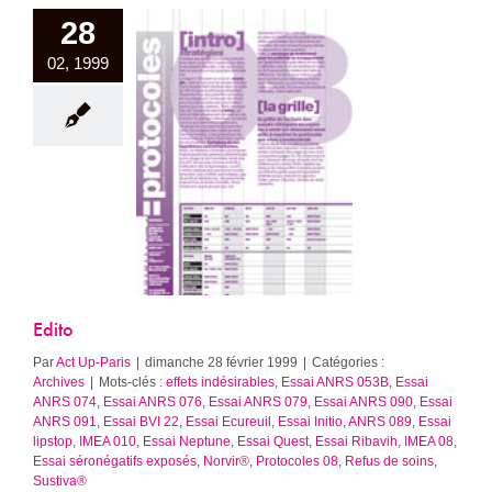
28
02, 1999
Edito
Archives
Edito
Par
Act Up-Paris
|
dimanche 28 février 1999
|
Catégories :
Archives
|
Mots-clés :
effets indésirables
,
Essai ANRS 053B
,
Essai
ANRS 074
,
Essai ANRS 076
,
Essai ANRS 079
,
Essai ANRS 090
,
Essai
ANRS 091
,
Essai BVI 22
,
Essai Ecureuil
,
Essai Initio, ANRS 089
,
Essai
lipstop, IMEA 010
,
Essai Neptune
,
Essai Quest
,
Essai Ribavih, IMEA 08
,
Essai séronégatifs exposés
,
Norvir®
,
Protocoles 08
,
Refus de soins
,
Sustiva®