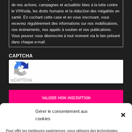
de nos actions, campagnes et actualités liées à la lutte contre
le VIH/sida, les droits humains et la réduction des inégalités en
santé. En cochant cette case et en vous inscrivant, vous
recevrez régulièrement des informations sur nos mobilisations,
nos événements, nos appels à soutien et nos publications.
Vous pouvez vous désinscrire à tout moment via le lien présent
dans chaque e-mail.
CAPTCHA
Cliquez pour accepter la validation reCaptcha.
Gérer le consentement aux
cookies
BOUTIQUE
Pour offrir les meilleures expériences, nous utilisons des technologies