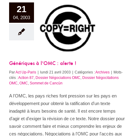
21
04, 2003
ques à l’OMC :
alerte !
Archives
Génériques à l’OMC : alerte !
Par
Act Up-Paris
|
lundi 21 avril 2003
|
Catégories :
Archives
|
Mots-
clés :
Action 87
,
Dossier Négociations OMC
,
Dossier Négocitations
OMC
,
OMC
,
Sommet de Cancùn
A l'OMC, les pays riches font pression sur les pays en
développement pour obtenir la ratification d'un texte
inadapté à leurs besoins de santé. Il est encore temps
d'agir et d'exiger la révision de ce texte. Notre dossier pour
savoir comment faire et mieux comprendre les enjeux de
ces négociations. Négociations à l'OMC pour l'accès aux