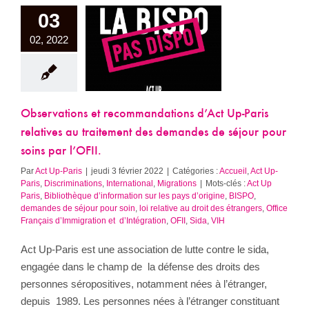
ervations et
03
andations d’Act
is relatives au
02, 2022
itement des
des de séjour
oins par l’OFII.
il
Act Up-Paris
criminations
Observations et recommandations d’Act Up-Paris
tional
Migrations
relatives au traitement des demandes de séjour pour
soins par l’OFII.
Par
Act Up-Paris
|
jeudi 3 février 2022
|
Catégories :
Accueil
,
Act Up-
Paris
,
Discriminations
,
International
,
Migrations
|
Mots-clés :
Act Up
Paris
,
Bibliothèque d’information sur les pays d’origine
,
BISPO
,
demandes de séjour pour soin
,
loi relative au droit des étrangers
,
Office
Français d’Immigration et d’Intégration
,
OFII
,
Sida
,
VIH
Act Up-Paris est une association de lutte contre le sida,
engagée dans le champ de la défense des droits des
personnes séropositives, notamment nées à l’étranger,
depuis 1989. Les personnes nées à l’étranger constituant