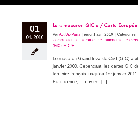
Le « macaron GIC » / Carte Europée
01
Par
Act Up-Paris
|
jeudi 1 avril 2010
|
Catégories :
04, 2010
Commissions des droits et de l’autonomie des p
(GIC)
,
MDPH
Le macaron Grand Invalide Civil (GIC) a é
janvier 2000. Cependant, les cartes GIC dél
territoire français jusqu’au 1er janvier 20
Européenne, il convient [...]