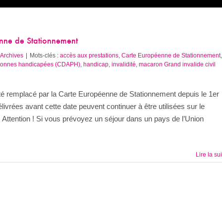
nne de Stationnement
Archives
|
Mots-clés :
accès aux prestations
,
Carte Européenne de Stationnement
,
ersonnes handicapées (CDAPH)
,
handicap
,
invalidité
,
macaron Grand invalide civil
té remplacé par la Carte Européenne de Stationnement depuis le 1er
ivrées avant cette date peuvent continuer à être utilisées sur le
11. Attention ! Si vous prévoyez un séjour dans un pays de l’Union
Lire la su