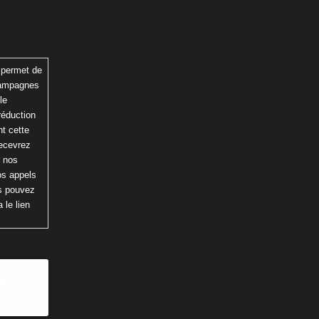
 permet de
 campagnes
le
réduction
t cette
recevrez
r nos
os appels
us pouvez
 le lien
ion