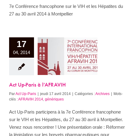
7e Conférence francophone sur le VIH et les Hépatites du
27 au 30 avril 2014 à Montpellier
17
04, 2014
t Up-Paris à
’AFRAVIH
Archives
Act Up-Paris à l’AFRAVIH
Par
Act Up-Paris
|
jeudi 17 avril 2014
|
Catégories :
Archives
|
Mots-
clés :
AFRAVIH 2014
,
génériques
Act Up-Paris participera à la 7e Conférence francophone
sur le VIH et les Hépatites, du 27 au 30 avril à Montpellier.
Venez nous rencontrer ! Une présentation orale : Réformer
la législation sur les brevets pharmaceutiques pour