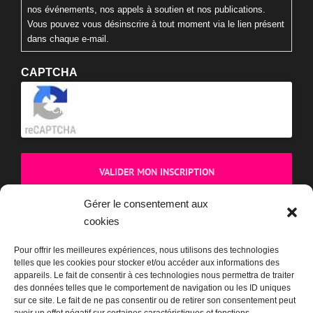
nos événements, nos appels à soutien et nos publications.
Vous pouvez vous désinscrire à tout moment via le lien présent
dans chaque e-mail.
CAPTCHA
Cliquez pour accepter la validation reCaptcha.
Gérer le consentement aux
cookies
BOUTIQUE
Pour offrir les meilleures expériences, nous utilisons des technologies
telles que les cookies pour stocker et/ou accéder aux informations des
appareils. Le fait de consentir à ces technologies nous permettra de traiter
des données telles que le comportement de navigation ou les ID uniques
sur ce site. Le fait de ne pas consentir ou de retirer son consentement peut