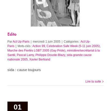
ct Up-Paris
Edito
Par
Act Up-Paris
|
mercredi 1 juin 2005
|
Catégories :
Act Up-
Paris
|
Mots-clés :
Action 99
,
Celebration Safe Week (5-11 juin 2005)
,
Marche des Fiertés LGBT 2005 (Gay Pride)
,
ministère/secrétariat à la
Santé
,
Pascal Lamy
,
Philippe Douste-Blazy
,
sida grande cause
nationale 2005
,
Xavier Bertrand
sida : cause toujours
Lire la suite
01