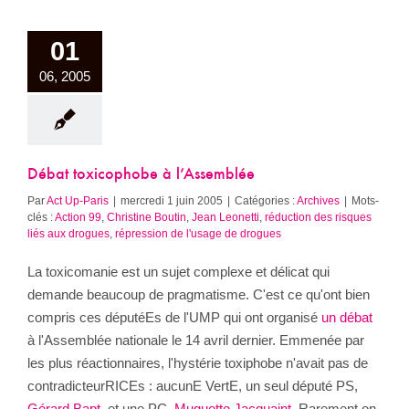
01
06, 2005
Débat toxicophobe à l’Assemblée
Par
Act Up-Paris
|
mercredi 1 juin 2005
|
Catégories :
Archives
|
Mots-
clés :
Action 99
,
Christine Boutin
,
Jean Leonetti
,
réduction des risques
liés aux drogues
,
répression de l'usage de drogues
La toxicomanie est un sujet complexe et délicat qui
demande beaucoup de pragmatisme. C'est ce qu'ont bien
compris ces députéEs de l'UMP qui ont organisé
un débat
à l'Assemblée nationale le 14 avril dernier. Emmenée par
les plus réactionnaires, l'hystérie toxiphobe n'avait pas de
contradicteurRICEs : aucunE VertE, un seul député PS,
Gérard Bapt
, et une PC,
Muguette Jacquaint
. Rarement on