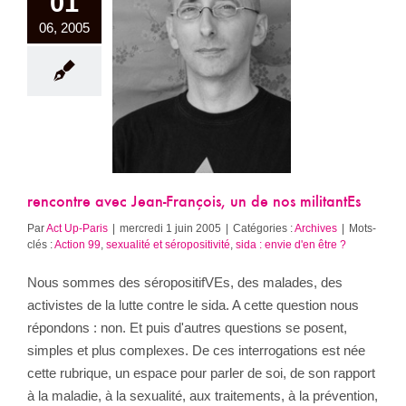
01
06, 2005
tre avec Jean-
ois, un de nos
militantEs
Archives
rencontre avec Jean-François, un de nos militantEs
Par
Act Up-Paris
|
mercredi 1 juin 2005
|
Catégories :
Archives
|
Mots-
clés :
Action 99
,
sexualité et séropositivité
,
sida : envie d'en être ?
Nous sommes des séropositifVEs, des malades, des
activistes de la lutte contre le sida. A cette question nous
répondons : non. Et puis d'autres questions se posent,
simples et plus complexes. De ces interrogations est née
cette rubrique, un espace pour parler de soi, de son rapport
à la maladie, à la sexualité, aux traitements, à la prévention,