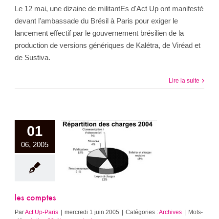
Le 12 mai, une dizaine de militantEs d'Act Up ont manifesté
devant l'ambassade du Brésil à Paris pour exiger le
lancement effectif par le gouvernement brésilien de la
production de versions génériques de Kalétra, de Viréad et
de Sustiva.
Lire la suite
01
06, 2005
es comptes
Archives
les comptes
Par
Act Up-Paris
|
mercredi 1 juin 2005
|
Catégories :
Archives
|
Mots-