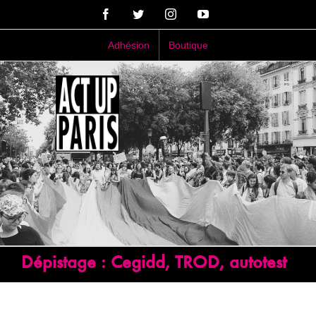
Passer
Facebook
Twitter
Instagram
YouTube
au
contenu
Adhésion
Boutique
Dépistage : Cegidd, TROD, autotest