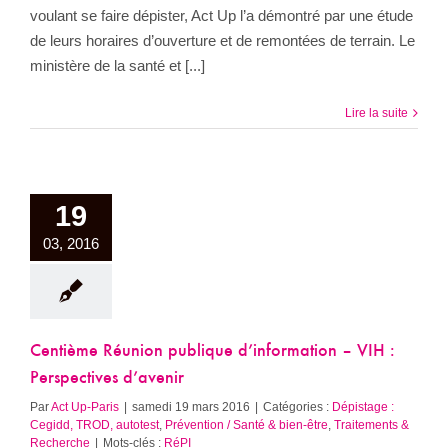
voulant se faire dépister, Act Up l’a démontré par une étude
de leurs horaires d’ouverture et de remontées de terrain. Le
ministère de la santé et [...]
Lire la suite
19
03, 2016
Centième Réunion publique d’information – VIH :
Perspectives d’avenir
Par
Act Up-Paris
|
samedi 19 mars 2016
|
Catégories :
Dépistage :
Cegidd, TROD, autotest
,
Prévention / Santé & bien-être
,
Traitements &
Recherche
|
Mots-clés :
RéPI