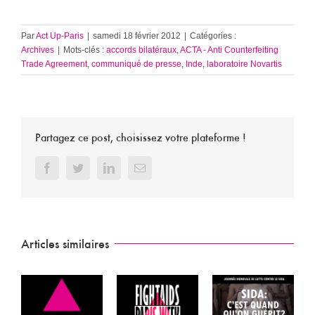
Par
Act Up-Paris
|
samedi 18 février 2012
|
Catégories :
Archives
|
Mots-clés :
accords bilatéraux
,
ACTA - Anti Counterfeiting
Trade Agreement
,
communiqué de presse
,
Inde
,
laboratoire Novartis
Partagez ce post, choisissez votre plateforme !
Facebook
Twitter
LinkedIn
Email
Articles similaires