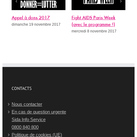
 2017
Fight AIDS Paris Week
Sida, c’est quand qu’o
vembre 2017
(avec le programme !)
guérit ?
mercredi 8 novembre 2017
mercredi 8 novembre 2017
CONTACTS
Nous contacter
En cas de question urgente
Sida Info Service
0800 840 800
Politique de cookies (UE)