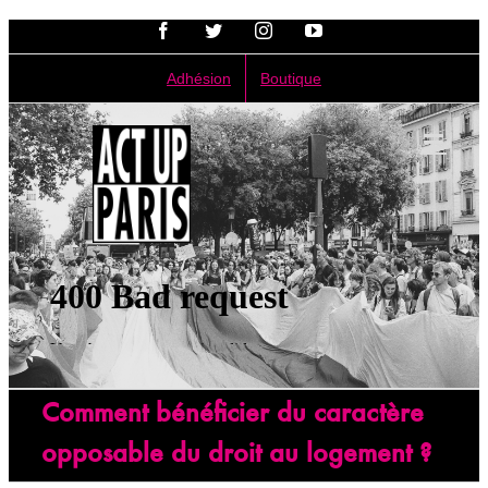
Passer
Facebook
Twitter
Instagram
YouTube
au
contenu
Adhésion
Boutique
Comment bénéficier du caractère
opposable du droit au logement ?