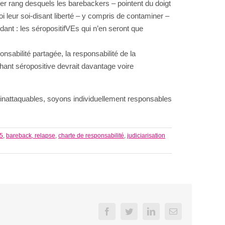
ier rang desquels les barebackers – pointent du doigt
oi leur soi-disant liberté – y compris de contaminer –
ant : les séropositifVEs qui n’en seront que
onsabilité partagée, la responsabilité de la
hant séropositive devrait davantage voire
nt inattaquables, soyons individuellement responsables
15
,
bareback, relapse
,
charte de responsabilité
,
judiciarisation
Facebook
Twitter
LinkedIn
Email