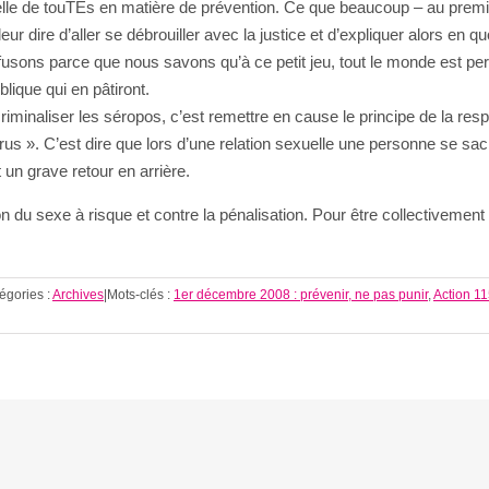
iduelle de touTEs en matière de prévention. Ce que beaucoup – au prem
r dire d’aller se débrouiller avec la justice et d’expliquer alors en qu
usons parce que nous savons qu’à ce petit jeu, tout le monde est perd
lique qui en pâtiront.
criminaliser les séropos, c’est remettre en cause le principe de la resp
us ». C’est dire que lors d’une relation sexuelle une personne se sac
un grave retour en arrière.
ion du sexe à risque et contre la pénalisation. Pour être collectiveme
égories :
Archives
|
Mots-clés :
1er décembre 2008 : prévenir, ne pas punir
,
Action 1