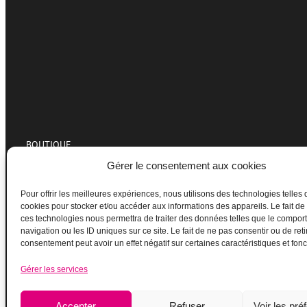
BOUTIQUE
Gérer le consentement aux cookies
Pour offrir les meilleures expériences, nous utilisons des technologies telles 
cookies pour stocker et/ou accéder aux informations des appareils. Le fait de
ces technologies nous permettra de traiter des données telles que le compo
navigation ou les ID uniques sur ce site. Le fait de ne pas consentir ou de reti
consentement peut avoir un effet négatif sur certaines caractéristiques et fonc
Gérer les services
Accepter
Refuser
Voir les pré