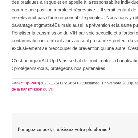
des pratiques à risque et en appelle à la responsabilité indiv
comme une position morale et répressive… Il serait tentant de leu
ne relèverait pas d’une responsabilité pénale… Nous nous y ref
davantage stigmatiséEs mais aussi la prévention et la santé pub
Pénaliser la transmission du VIH par voie sexuelle et a fortiori 
contamination incombant alors au seul présumé « porteur du vir
exclusivement se préoccuper de prévention qu’une autre. C’est 
C’est pourquoi Act Up-Paris se bat de front contre la banalisat
: protégeons-nous, protégeons nos partenaires.
Par
Act Up-Paris
|
2023-11-24T16:14:34+01:00
samedi 1 novembre 2008
|
Cat
de la transmission du VIH
|
Partagez ce post, choisissez votre plateforme !