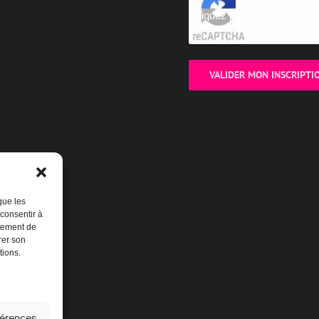
Cliquez pour accepter la va
que les
 consentir à
rtement de
rer son
tions.
férences