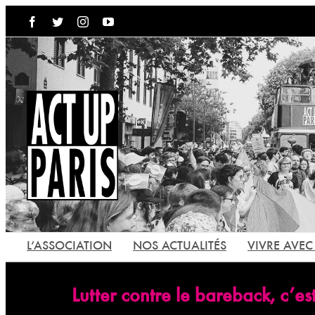
Passer
Facebook
Twitter
Instagram
YouTube
au
contenu
L’ASSOCIATION
NOS ACTUALITÉS
VIVRE AVEC 
Lutter contre le bareback, c’est