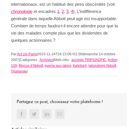
internationaux, est un habitué des pires obscénités (voir
chronologie
et encadrés
1
,
2
,
3
,
4
). L’indifférence
générale dans laquelle Abbott peut agir est insupportable.
Combien de temps faudra-t-il encore attendre pour que la
vie des malades compte plus que les dividendes de
quelques actionnaires ?
Par
Act Up-Paris
|
2023-11-24T16:15:06+01:00
dimanche 14 octobre
2007
|
Catégories :
Archives
|
Mots-clés :
accords TRIPS/ADPIC
,
Action
109
,
Blocus d'Abbott
,
guerre aux labos
,
Kaletra®
,
laboratoire Abbott
,
Thaïlande
|
Partagez ce post, choisissez votre plateforme !
Facebook
Twitter
LinkedIn
Email