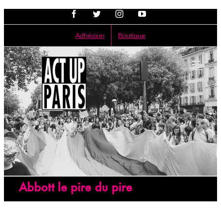
Passer
Facebook
Twitter
Instagram
YouTube
au
contenu
Adhésion
Boutique
Abbott le pire du pire