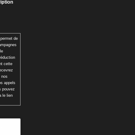
iption
 permet de
 campagnes
le
réduction
t cette
recevrez
r nos
os appels
us pouvez
 le lien
ion