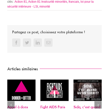
clés :
Action 81
,
Action 81 Insécurité minorités
,
francais
,
loi pour la
sécurité intérieure - LSI
,
minorité
Partagez ce post, choisissez votre plateforme !
Facebook
Twitter
LinkedIn
Email
Articles similaires
l à dons
Fight AIDS Paris
Sida, c’est quand
Plainte de