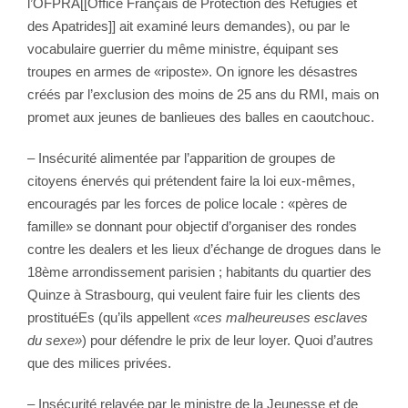
l’OFPRA[[Office Français de Protection des Réfugiés et
des Apatrides]] ait examiné leurs demandes), ou par le
vocabulaire guerrier du même ministre, équipant ses
troupes en armes de «riposte». On ignore les désastres
créés par l’exclusion des moins de 25 ans du RMI, mais on
promet aux jeunes de banlieues des balles en caoutchouc.
– Insécurité alimentée par l’apparition de groupes de
citoyens énervés qui prétendent faire la loi eux-mêmes,
encouragés par les forces de police locale : «pères de
famille» se donnant pour objectif d’organiser des rondes
contre les dealers et les lieux d’échange de drogues dans le
18ème arrondissement parisien ; habitants du quartier des
Quinze à Strasbourg, qui veulent faire fuir les clients des
prostituéEs (qu’ils appellent
«ces malheureuses esclaves
du sexe»
) pour défendre le prix de leur loyer. Quoi d’autres
que des milices privées.
– Insécurité relayée par le ministre de la Jeunesse et de