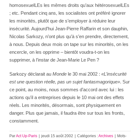
homosexuelLEs les mêmes droits qu’aux hétérosexuelLEs
; etc. Pendant cinq ans, les socialistes ont préféré ignorer
les minorités, plutôt que de s’employer à réduire leur
insécurité. Aujourd’hui Jean-Pierre Raffarin et son dauphin,
Nicolas Sarkozy, n’ont plus qu’à s’en prendre, directement,
à nous. Depuis deux mois on tape sur les minorités, on les
encercle, on les opprime – bientôt voudra-t-on les
supprimer, à l’instar de Jean-Marie Le Pen ?
Sarkozy déclarait au
Monde
le 30 mai 2002 :
«L’insécurité
est une question réelle, pas un sujet fantasmagorique»
. Sur
ce point, au moins, nous sommes d’accord avec lui : les
actions qu’il a entreprises depuis le 10 mai ont des effets
réels. Les minorités, désormais, sont physiquement en
danger. Plus que jamais, il faudra être sur tous les fronts,
constamment.
Par
Act Up-Paris
|
jeudi 15 août 2002
|
Catégories :
Archives
|
Mots-