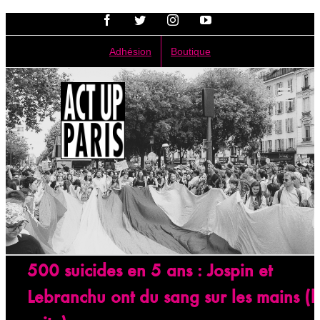
Passer
Facebook
Twitter
Instagram
YouTube
au
contenu
Adhésion
Boutique
500 suicides en 5 ans : Jospin et
Lebranchu ont du sang sur les mains (l