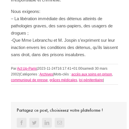
Nous exigeons:
– La libération immédiate des détenus atteints de
pathologies graves, des sans-papiers, des usagers de
drogues ;
-Que Mme Lebranchu et M. Jospin s’expriment sur leur
inaction envers les conditions des détenus, qu’ils laissent
sans droit, dans des prisons insalubres.
Par
Act Up-Paris
|
2023-11-24T16:17:41+01:00
samedi 30 mars
2002
|
Catégories :
Archives
|
Mots-clés :
accès aux soins en prison
,
communiqué de presse
,
grâces médicales
,
loi pénitentiaire
|
Partagez ce post, choisissez votre plateforme !
Facebook
Twitter
LinkedIn
Email