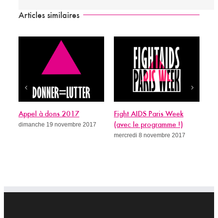
Articles similaires
Appel à dons 2017
Fight AIDS Paris Week
Si
dimanche 19 novembre 2017
(avec le programme !)
gué
mercredi 8 novembre 2017
me