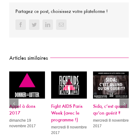
Partagez ce post, choisissez votre plateforme !
Facebook
Twitter
LinkedIn
Email
Articles similaires
Appel à dons
Fight AIDS Paris
Sida, c’est quand
P
2017
Week (avec le
qu’on guérit ?
L
programme !)
R
dimanche 19
mercredi 8 novembre
novembre 2017
2017
A
mercredi 8 novembre
2017
c