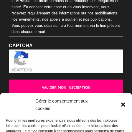
le VIH/sida, les droits humains et la réduction des inégalités en
santé. En cochant cette case et en vous inscrivant, vous
recevrez régulièrement des informations sur nos mobilisations,
nos événements, nos appels à soutien et nos publications.
Vous pouvez vous désinscrire à tout moment via le lien présent
dans chaque e-mail.
CAPTCHA
Cliquez pour accepter la validation reCaptcha.
Gérer le consentement aux
cookies
BOUTIQUE
Pour offrir les meilleures expériences, nous utilisons des technologies
telles que les cookies pour stocker et/ou accéder aux informations des
appareils. Le fait de consentir à ces technologies nous permettra de traiter