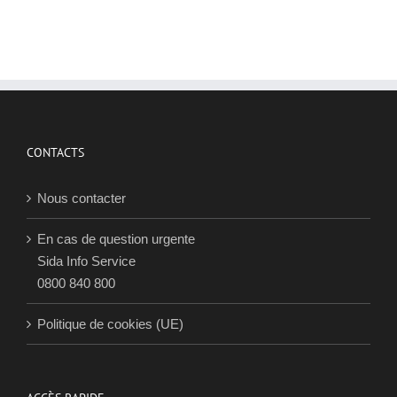
c
d
p
e
P
p
j
2
CONTACTS
Nous contacter
En cas de question urgente
Sida Info Service
0800 840 800
Politique de cookies (UE)