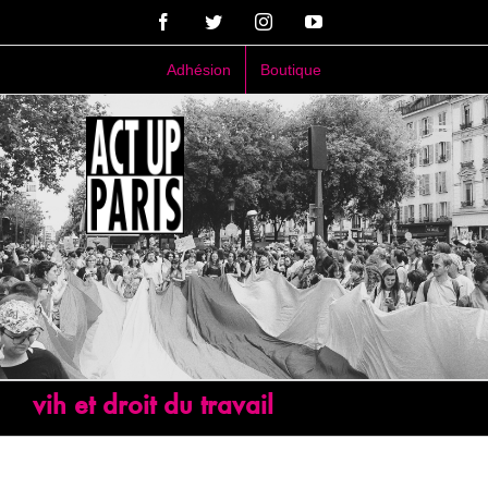
Passer
Facebook
Twitter
Instagram
YouTube
au
contenu
Adhésion
Boutique
vih et droit du travail