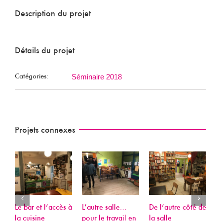
Description du projet
Détails du projet
Séminaire 2018
Catégories:
Projets connexes
Le bar et l’accès à
L’autre salle…
De l’autre côté de
A
la cuisine
pour le travail en
la salle
j