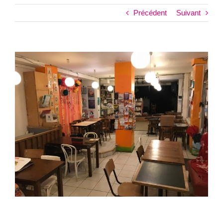
Précédent
Suivant
View
Larger
Image